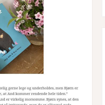
rkelig gerne lege og underholdes, men Bjørn er
nde, at And kommer rendende hele tiden.”
nd er virkelig morsomme. Bjørn synes, at den
t så irriterende, men de er alligevel gode