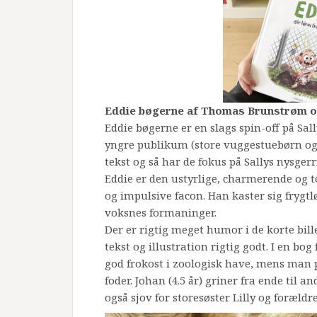
Eddie bøgerne af Thomas Brunstrøm o
Eddie bøgerne er en slags spin-off på Sall
yngre publikum (store vuggestuebørn og
tekst og så har de fokus på Sallys nysgerr
Eddie er den ustyrlige, charmerende og to
og impulsive facon. Han kaster sig frygtlø
voksnes formaninger.
Der er rigtig meget humor i de korte bil
tekst og illustration rigtig godt. I en bo
god frokost i zoologisk have, mens man p
foder. Johan (4.5 år) griner fra ende til a
også sjov for storesøster Lilly og forældre