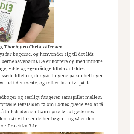
g Thorbjørn Christoffersen
ys far bøgerne, og henvender sig til det lidt
 børnehavebørn). De er kortere og med mindre
ige, vilde og egenrådige lillebror Eddie.
ssede lillebror, der gør tingene på sin helt egen
st ud i det meste, og tolker kreativt på de
ledbøger og særligt fungerer samspillet mellem
g fortælle tekstsiden fx om Eddies glæde ved at få
å billedsiden ser ham spise løs af gedernes
nden, når vi læser de her bøger – og så er den
ne. Fra cirka 3 år.