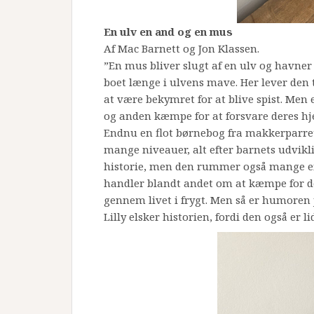
En ulv en and og en mus
Af Mac Barnett og Jon Klassen.
”En mus bliver slugt af en ulv og havne
boet længe i ulvens mave. Her lever den 
at være bekymret for at blive spist. Men
og anden kæmpe for at forsvare deres h
Endnu en flot børnebog fra makkerparret
mange niveauer, alt efter barnets udvikl
historie, men den rummer også mange e
handler blandt andet om at kæmpe for de
gennem livet i frygt. Men så er humoren j
Lilly elsker historien, fordi den også er lidt