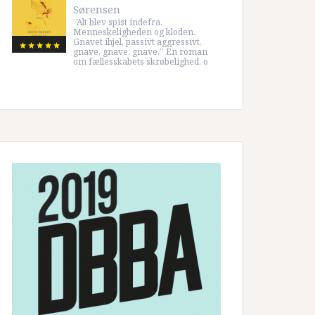
Sørensen
”Alt blev spist indefra.
Menneskeligheden og kloden.
Gnavet ihjel, passivt aggressivt,
gnave, gnave, gnave.” En roman
om fællesskabets skrøbelighed, o