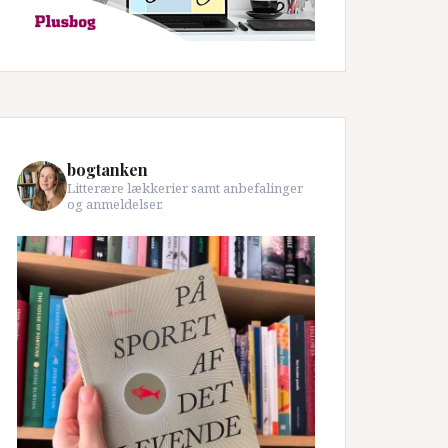
bogtanken
Litterære lækkerier samt anbefalinger
og anmeldelser.