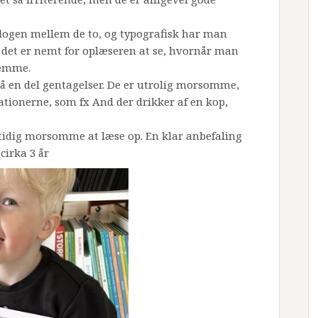
logen mellem de to, og typografisk har man
å det er nemt for oplæseren at se, hvornår man
temme.
 på en del gentagelser. De er utrolig morsomme,
rationerne, som fx And der drikker af en kop,
amtidig morsomme at læse op. En klar anbefaling
cirka 3 år