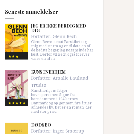
Seneste anmeldelser
JEG ER IKKE FÆRDIG MED
DIG
Forfatter:
Glenn Bech
Glenn Bechs debut Farskibet tog
mig med storm og er til dato en af
de bedste bøger, jeg nogensinde har
læst. Derfor vil Bech også forever
være en af m
KUNSTNERHJEM
Forfatter:
Amalie Laulund
Trudsø
Kunstnerhjem følger
hovedpersonen Signe fra
barndommen i 1940’ernes
Danmark og op gennem fire årtier
af hendes liv. Det er en roman, der
med stor præc
DØDSBO
Forfatter:
Inger Smærup