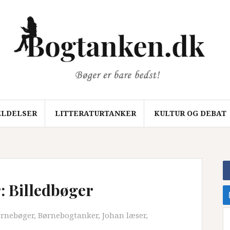
LDELSER
LITTERATURTANKER
KULTUR OG DEBAT
 Billedbøger
ørnebøger
,
Børnebogtanker
,
Johan læser
,