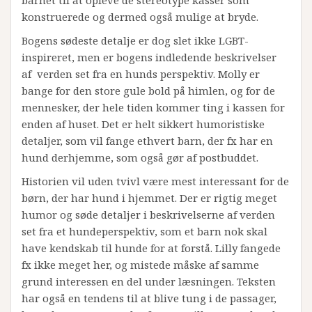
barnet til at opleve de stereotype kasser som
konstruerede og dermed også mulige at bryde.
Bogens sødeste detalje er dog slet ikke LGBT-
inspireret, men er bogens indledende beskrivelser
af verden set fra en hunds perspektiv. Molly er
bange for den store gule bold på himlen, og for de
mennesker, der hele tiden kommer ting i kassen for
enden af huset. Det er helt sikkert humoristiske
detaljer, som vil fange ethvert barn, der fx har en
hund derhjemme, som også gør af postbuddet.
Historien vil uden tvivl være mest interessant for de
børn, der har hund i hjemmet. Der er rigtig meget
humor og søde detaljer i beskrivelserne af verden
set fra et hundeperspektiv, som et barn nok skal
have kendskab til hunde for at forstå. Lilly fangede
fx ikke meget her, og mistede måske af samme
grund interessen en del under læsningen. Teksten
har også en tendens til at blive tung i de passager,