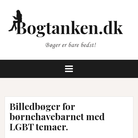
Videre
til
indhold
Billedbøger for
børnehavebarnet med
LGBT temaer.