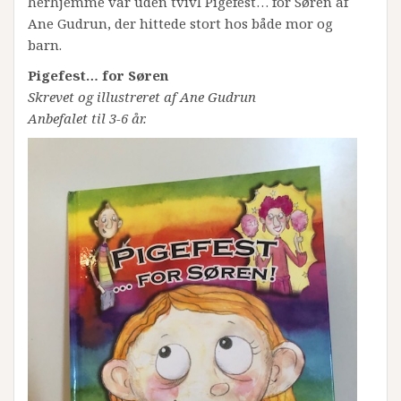
herhjemme var uden tvivl Pigefest… for Søren af
Ane Gudrun, der hittede stort hos både mor og
barn.
Pigefest… for Søren
Skrevet og illustreret af Ane Gudrun
Anbefalet til 3-6 år.