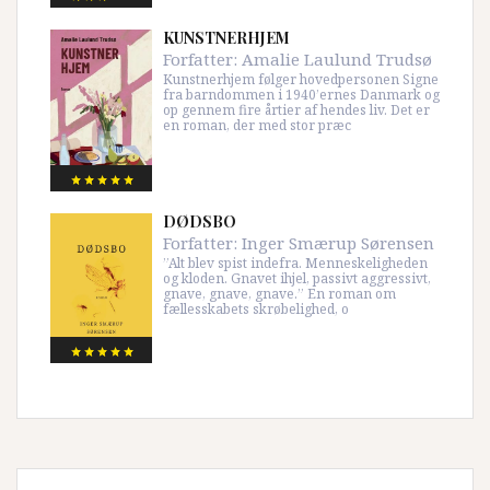
KUNSTNERHJEM
Forfatter:
Amalie Laulund Trudsø
Kunstnerhjem følger hovedpersonen Signe
fra barndommen i 1940’ernes Danmark og
op gennem fire årtier af hendes liv. Det er
en roman, der med stor præc
DØDSBO
Forfatter:
Inger Smærup Sørensen
”Alt blev spist indefra. Menneskeligheden
og kloden. Gnavet ihjel, passivt aggressivt,
gnave, gnave, gnave.” En roman om
fællesskabets skrøbelighed, o