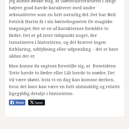
Jeg kunne ønske mig, at (børne)litteraturen i langt
højere grad havde karakterer med andre
seksualiteter som en helt naturlig del. Det har Neil
Patrick Harris fx i sin børnebogsserie De magiske
møgunger. Her er en af karakternes forældre to
fædre. Det er på intet tidspunkt noget, der
tematiseres i historierne, og det kræver ingen
forklaring, uddybning eller udpensling – det er bare
sådan det er.
Man kunne da sagtens forestille sig, at fremtidens
Totte havde to fædre eller Lili havde to mødre. Det
vil være skønt, hvis vi en dag kan komme derhen,
hvor det bare kan være en helt almindelig og relativ
ligegyldig detalje i historierne.
Tweet
Share