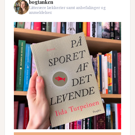
bogtanken
Litterære lækkerier samt anbefalinger og
anmeldelser.