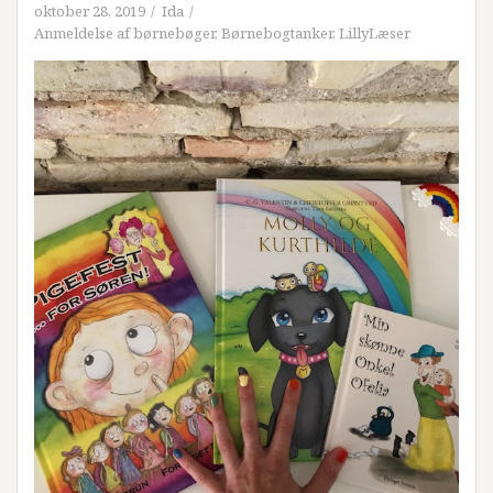
oktober 28, 2019
Ida
Anmeldelse af børnebøger
,
Børnebogtanker
,
LillyLæser