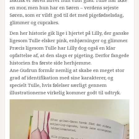
faktisk er Søren bliver hun vildt glad. Tulle har ikke
en mor, men hun har en Søren – verdens sejeste
Søren, som er vildt god til det med pigefødselsdag,
glimmer og cupcakes.
Den her historie gik lige i hjertet på Lilly, der ganske
ligesom Tulle elsker pink, enhjørninger og glimmer.
Præcis ligesom Tulle har Lilly dog også en klar
opfattelse af, at den slags er pigeting. Derfor fangede
historien fra første side herhjemme.
Ane Gudrun formår nemlig at skabe en meget stor
grad af identifikation med sine karakterer, og
specielt Tulle, hvis følelser særligt gennem
illustrationerne virkelig kommer godt til udtryk.