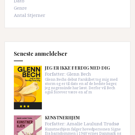
Dato
Genre
Antal Stjerner
Seneste anmeldelser
JEG ER IKKE FÆRDIG MED DIG
Forfatter:
Glenn Bech
Glenn Bechs debut Farskibet tog mig med
storm og er til dato en af de bedste bøger,
jeg nogensinde har læst. Derfor vil Bech
også forever være en af m
KUNSTNERHJEM
Forfatter:
Amalie Laulund Trudsø
Kunstnerhjem følger hovedpersonen Signe
fra barndommen i 1940’ernes Danmark og