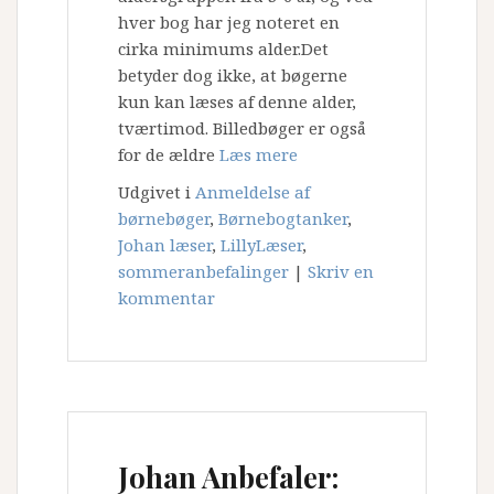
hver bog har jeg noteret en
cirka minimums alder.Det
betyder dog ikke, at bøgerne
kun kan læses af denne alder,
tværtimod. Billedbøger er også
for de ældre
Læs mere
Udgivet i
Anmeldelse af
børnebøger
,
Børnebogtanker
,
Johan læser
,
LillyLæser
,
sommeranbefalinger
|
Skriv en
kommentar
Johan Anbefaler: