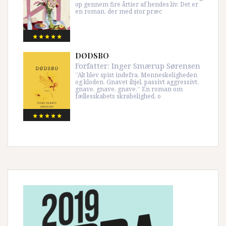
op gennem fire årtier af hendes liv. Det er
en roman, der med stor præc
DØDSBO
Forfatter:
Inger Smærup Sørensen
”Alt blev spist indefra. Menneskeligheden
og kloden. Gnavet ihjel, passivt aggressivt,
gnave, gnave, gnave.” En roman om
fællesskabets skrøbelighed, o