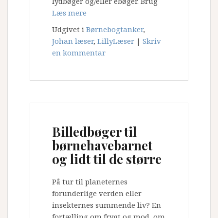
lydbøger og/eller ebøger. Brug
Læs mere
Udgivet i
Børnebogtanker
,
Johan læser
,
LillyLæser
|
Skriv
en kommentar
Billedbøger til
børnehavebarnet
og lidt til de større
På tur til planeternes
forunderlige verden eller
insekternes summende liv? En
fortælling om frygt og mod, om