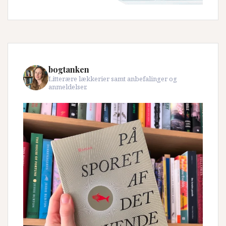
bogtanken
Litterære lækkerier samt anbefalinger og
anmeldelser.