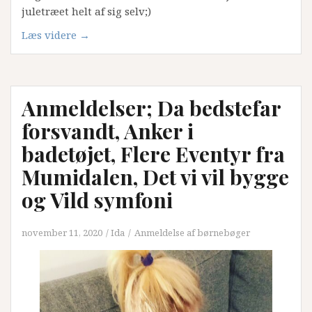
juletræet helt af sig selv;)
“Julegaveinspiration
Læs videre
→
til
små
børn:
Anmeldelser; Da bedstefar
11
billedbøger
forsvandt, Anker i
fra
badetøjet, Flere Eventyr fra
danske
forfattere.”
Mumidalen, Det vi vil bygge
og Vild symfoni
november 11, 2020
Ida
Anmeldelse af børnebøger