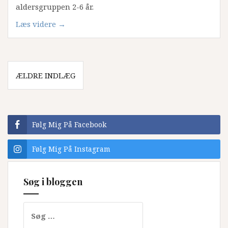
aldersgruppen 2-6 år.
“Anmeldelser;
Læs videre
→
Da
bedstefar
forsvandt,
Navigation
Anker
ÆLDRE INDLÆG
til
i
indlæg
badetøjet,
Flere
Eventyr
Følg Mig På Facebook
fra
Mumidalen,
Følg Mig På Instagram
Det
vi
Søg i bloggen
vil
bygge
og
Søg
Vild
efter: