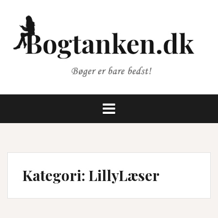
Videre
til
indhold
Kategori:
LillyLæser