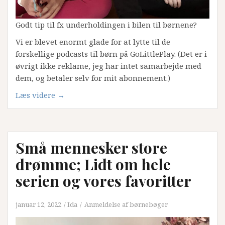
Godt tip til fx underholdingen i bilen til børnene?
Vi er blevet enormt glade for at lytte til de
forskellige podcasts til børn på GoLittlePlay. (Det er i
øvrigt ikke reklame, jeg har intet samarbejde med
dem, og betaler selv for mit abonnement.)
“Anbefaling:
Læs videre
→
Lyttelæsning
og
lydbøger
Små mennesker store
til
børn.”
drømme; Lidt om hele
serien og vores favoritter
januar 12, 2022
Ida
Anmeldelse af børnebøger