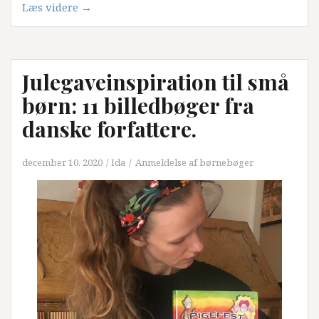
“Børnebogtanken
Læs videre
→
anmelder:
Farmor
og
Julegaveinspiration til små
Vidunderøen
og
børn: 11 billedbøger fra
Den
danske forfattere.
store
flugt”
december 10, 2020
Ida
Anmeldelse af børnebøger