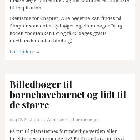
masse bøger om emnet, og her kommer en lille liste
til inspiration.
(Reklame for Chapter; Alle bøgerne kan findes på
Chapter som enten lydbøger og/eller ebøger. Brug
koden “bogtanken45” og få 45 dages gratis
medlemskab uden binding)
“Bøger
Læs videre
→
til
barnet
om
Billedbøger til
skolestart”
børnehavebarnet og lidt til
de større
maj 12, 2021
Ida
Anmeldelse af børnebøger
På tur til planeternes forunderlige verden eller
insekternes summende liv? En fortælling om frygt