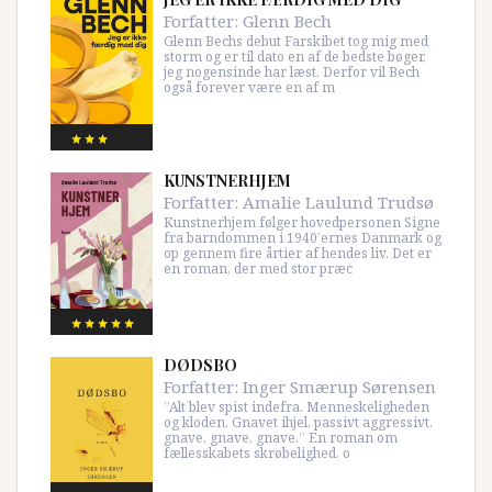
Forfatter:
Glenn Bech
Glenn Bechs debut Farskibet tog mig med
storm og er til dato en af de bedste bøger,
jeg nogensinde har læst. Derfor vil Bech
også forever være en af m
KUNSTNERHJEM
Forfatter:
Amalie Laulund Trudsø
Kunstnerhjem følger hovedpersonen Signe
fra barndommen i 1940’ernes Danmark og
op gennem fire årtier af hendes liv. Det er
en roman, der med stor præc
DØDSBO
Forfatter:
Inger Smærup Sørensen
”Alt blev spist indefra. Menneskeligheden
og kloden. Gnavet ihjel, passivt aggressivt,
gnave, gnave, gnave.” En roman om
fællesskabets skrøbelighed, o