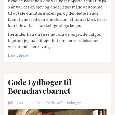
hvad de bedst kan lide ved bøger. Specielt for Lilly på
5 år var det en sjov og anderledes måde at komme
til at tale om litteraturen på, og den ledte hende
blandt andet til den konklusion, at hun faktisk bedst
kan lide at læse forskellige slags bøger.
Herunder kan du læse lidt om de bøger, de valgte,
ligesom jeg har tilføjet lidt om deres refleksioner
vedrørende deres valg,
“Lilly
Læs videre
→
og
Johans
favoritter;
Gode Lydbøger til
Bøger
til
Børnehavebarnet
børn
i
juli 30, 2021
Ida
Anmeldelse af børnebøger
børnehavealderen”