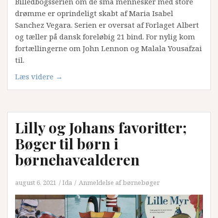
Billedbogsserien om de små mennesker med store
drømme er oprindeligt skabt af Maria Isabel
Sanchez Vegara. Serien er oversat af Forlaget Albert
og tæller på dansk foreløbig 21 bind. For nylig kom
fortællingerne om John Lennon og Malala Yousafzai
til.
“Små
Læs videre
→
mennesker
store
drømme;
Lilly og Johans favoritter;
Lidt
om
Bøger til børn i
hele
børnehavealderen
serien
og
vores
august 6, 2021
Ida
Anmeldelse af børnebøger
favoritter”