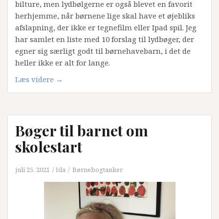
bilture, men lydbølgerne er også blevet en favorit
herhjemme, når børnene lige skal have et øjebliks
afslapning, der ikke er tegnefilm eller Ipad spil. Jeg
har samlet en liste med 10 forslag til lydbøger, der
egner sig særligt godt til børnehavebarn, i det de
heller ikke er alt for lange.
“Gode
Læs videre
→
Lydbøger
til
Børnehavebarnet”
Bøger til barnet om
skolestart
juli 25, 2021
Ida
Børnebogtanker