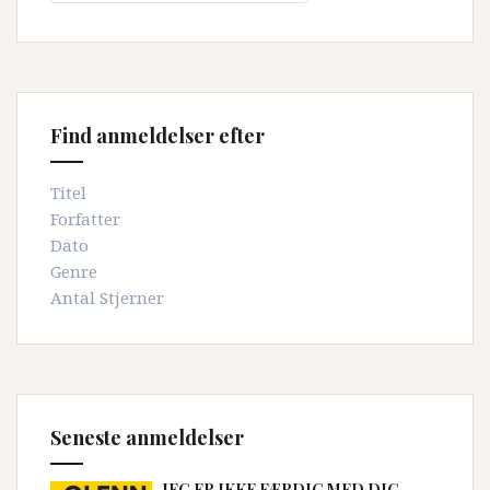
symfoni”
Find anmeldelser efter
Titel
Forfatter
Dato
Genre
Antal Stjerner
Seneste anmeldelser
JEG ER IKKE FÆRDIG MED DIG