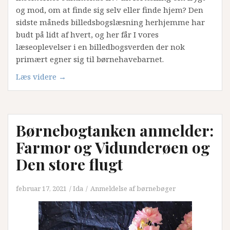
og mod, om at finde sig selv eller finde hjem? Den
sidste måneds billedsbogslæsning herhjemme har
budt på lidt af hvert, og her får I vores
læseoplevelser i en billedbogsverden der nok
primært egner sig til børnehavebarnet.
“Billedbøger
Læs videre
→
til
børnehavebarnet
og
Børnebogtanken anmelder:
lidt
til
Farmor og Vidunderøen og
de
Den store flugt
større”
februar 17, 2021
Ida
Anmeldelse af børnebøger