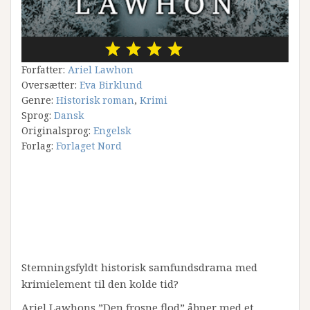
Forfatter:
Ariel Lawhon
Oversætter:
Eva Birklund
Genre:
Historisk roman
,
Krimi
Sprog:
Dansk
Originalsprog:
Engelsk
Forlag:
Forlaget Nord
Stemningsfyldt historisk samfundsdrama med
krimielement til den kolde tid?
Ariel Lawhons ”Den frosne flod” åbner med et