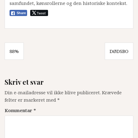
samfundet, kønsrollerne og den historiske kontekst.
Tweet
Share
Indlægsnavigation
88%
DØDSBO
Skriv et svar
Din e-mailadresse vil ikke blive publiceret.
Krævede
felter er markeret med
*
Kommentar
*