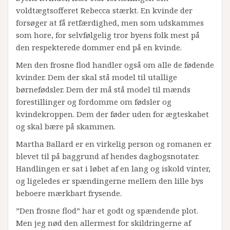
voldtægtsofferet Rebecca stærkt. En kvinde der
forsøger at få retfærdighed, men som udskammes
som hore, for selvfølgelig tror byens folk mest på
den respekterede dommer end på en kvinde.
Men den frosne flod handler også om alle de fødende
kvinder. Dem der skal stå model til utallige
børnefødsler. Dem der må stå model til mænds
forestillinger og fordomme om fødsler og
kvindekroppen. Dem der føder uden for ægteskabet
og skal bære på skammen.
Martha Ballard er en virkelig person og romanen er
blevet til på baggrund af hendes dagbogsnotater.
Handlingen er sat i løbet af en lang og iskold vinter,
og ligeledes er spændingerne mellem den lille bys
beboere mærkbart frysende.
”Den frosne flod” har et godt og spændende plot.
Men jeg nød den allermest for skildringerne af