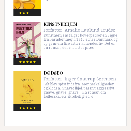
KUNSTNERHJEM
Forfatter:
Amalie Laulund Trudsø
Kunstnerhjem følger hovedpersonen Signe
fra barndommen i 1940’ernes Danmark og
op gennem fire årtier af hendes liv. Det er
en roman, der med stor præc
DØDSBO
Forfatter:
Inger Smærup Sørensen
”Alt blev spist indefra. Menneskeligheden
og kloden. Gnavet ihjel, passivt aggressivt,
gnave, gnave, gnave.” En roman om
fællesskabets skrøbelighed, o