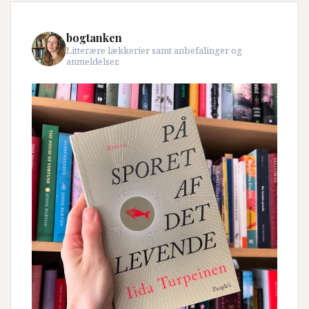
bogtanken
Litterære lækkerier samt anbefalinger og
anmeldelser.