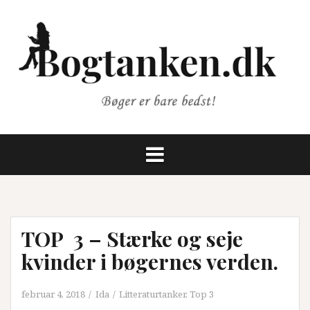
Videre
til
indhold
TOP 3 – Stærke og seje
kvinder i bøgernes verden.
februar 4, 2018
Ida
Litteraturtanker
,
Top 3