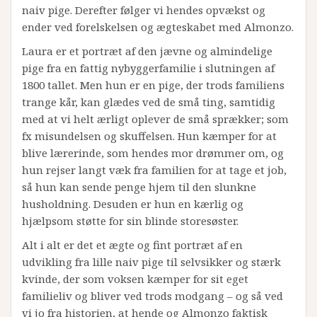
naiv pige. Derefter følger vi hendes opvækst og
ender ved forelskelsen og ægteskabet med Almonzo.
Laura er et portræt af den jævne og almindelige
pige fra en fattig nybyggerfamilie i slutningen af
1800 tallet. Men hun er en pige, der trods familiens
trange kår, kan glædes ved de små ting, samtidig
med at vi helt ærligt oplever de små sprækker; som
fx misundelsen og skuffelsen. Hun kæmper for at
blive lærerinde, som hendes mor drømmer om, og
hun rejser langt væk fra familien for at tage et job,
så hun kan sende penge hjem til den slunkne
husholdning. Desuden er hun en kærlig og
hjælpsom støtte for sin blinde storesøster.
Alt i alt er det et ægte og fint portræt af en
udvikling fra lille naiv pige til selvsikker og stærk
kvinde, der som voksen kæmper for sit eget
familieliv og bliver ved trods modgang – og så ved
vi jo fra historien, at hende og Almonzo faktisk