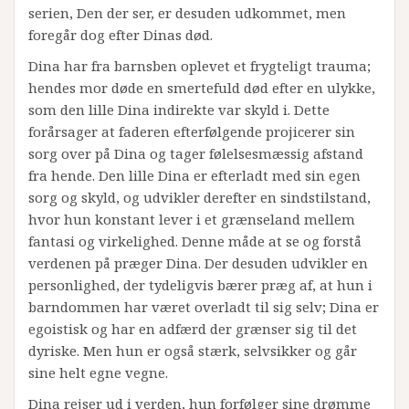
serien, Den der ser, er desuden udkommet, men
foregår dog efter Dinas død.
Dina har fra barnsben oplevet et frygteligt trauma;
hendes mor døde en smertefuld død efter en ulykke,
som den lille Dina indirekte var skyld i. Dette
forårsager at faderen efterfølgende projicerer sin
sorg over på Dina og tager følelsesmæssig afstand
fra hende. Den lille Dina er efterladt med sin egen
sorg og skyld, og udvikler derefter en sindstilstand,
hvor hun konstant lever i et grænseland mellem
fantasi og virkelighed. Denne måde at se og forstå
verdenen på præger Dina. Der desuden udvikler en
personlighed, der tydeligvis bærer præg af, at hun i
barndommen har været overladt til sig selv; Dina er
egoistisk og har en adfærd der grænser sig til det
dyriske. Men hun er også stærk, selvsikker og går
sine helt egne vegne.
Dina rejser ud i verden, hun forfølger sine drømme