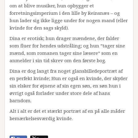
om at blive musiker, hun opbygger et
forretningsimperium i den lille by Reinsnæs – og
hun lader sig ikke ligge under for nogen mand (eller
kvinde for den sags skyld).
Dina er erotisk; hun drager mændene, der falder
som fluer for hendes udstråling; og hun ”tager sine
mænd, som romanen tager sine læsere” som en
anmelder i sin tid skrev om den første bog.
Dina er dog langt fra noget glansbilledeportræt af
en perfekt kvinde; Hun er også en kvinde, der skyder
sin elsker for øjnene af sin egen søn, en søn hun i
øvrigt også forlader under store dele af hans
barndom.
Alt i alt er det et stærkt portræt af en på alle måder
bemærkelsesværdig kvinde.