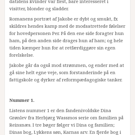
datidens kvinder var flest, bare interesseret i
visitter, blonder og sladder.
Romanens portræt af Jakobe er dybt og smukt, fx
skildres hendes kamp med de modsatrettede følelser
for hovedpersonen Per. På den ene side foragter hun
ham, på den anden side drages hun af ham; og hele
tiden kæmper hun for at retfærdiggøre sin egen
forelskelse.
Jakobe går da også mod strømmen, og ender med at
gå sine helt egne veje, som forstanderinde på en
fattigskole og dyrker af reformpædagogiske tanker.
Nummer 1.
Listens nummer 1 er den fandenivoldske Dina
Grønlev fra Herbjørg Wassmos serie om familien på
Reinsnæs. I tre bøger følger vi Dina og familien;
Dinas bog, Lykkens søn, Karnas arv. En fjerde bog i