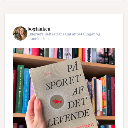
bogtanken
Litterære lækkerier samt anbefalinger og
anmeldelser.