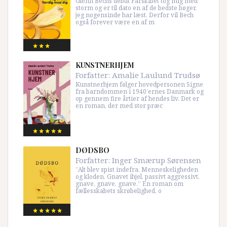
Glenn Bechs debut Farskibet tog mig med
storm og er til dato en af de bedste bøger,
jeg nogensinde har læst. Derfor vil Bech
også forever være en af m
KUNSTNERHJEM
Forfatter:
Amalie Laulund Trudsø
Kunstnerhjem følger hovedpersonen Signe
fra barndommen i 1940’ernes Danmark og
op gennem fire årtier af hendes liv. Det er
en roman, der med stor præc
DØDSBO
Forfatter:
Inger Smærup Sørensen
”Alt blev spist indefra. Menneskeligheden
og kloden. Gnavet ihjel, passivt aggressivt,
gnave, gnave, gnave.” En roman om
fællesskabets skrøbelighed, o