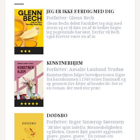
JEG ER IKKE FÆRDIG MED DIG
Forfatter:
Glenn Bech
Glenn Bechs debut Farskibet tog mig med
storm og er til dato en af de bedste bøger,
jeg nogensinde har læst. Derfor vil Bech
også forever være en af m
KUNSTNERHJEM
Forfatter:
Amalie Laulund Trudsø
Kunstnerhjem følger hovedpersonen Signe
fra barndommen i 1940’ernes Danmark og
op gennem fire årtier af hendes liv. Det er
en roman, der med stor præc
DØDSBO
Forfatter:
Inger Smærup Sørensen
”Alt blev spist indefra. Menneskeligheden
og kloden. Gnavet ihjel, passivt aggressivt,
gnave, gnave, gnave.” En roman om