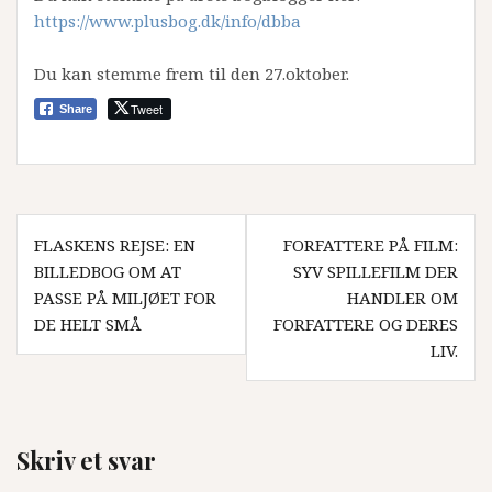
https://www.plusbog.dk/info/dbba
Du kan stemme frem til den 27.oktober.
Tweet
Share
Indlægsnavigation
FLASKENS REJSE: EN
FORFATTERE PÅ FILM:
BILLEDBOG OM AT
SYV SPILLEFILM DER
PASSE PÅ MILJØET FOR
HANDLER OM
DE HELT SMÅ
FORFATTERE OG DERES
LIV.
Skriv et svar