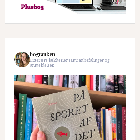
bogtanken
Litterære lækkerier samt anbefalinger og
anmeldelser.