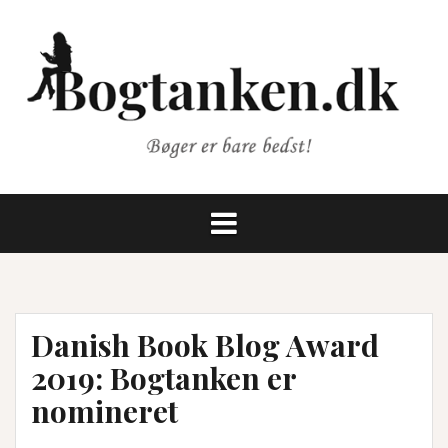
Videre
til
indhold
Danish Book Blog Award
2019: Bogtanken er
nomineret