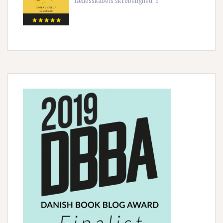
fællesskabets skrøbelighed, o