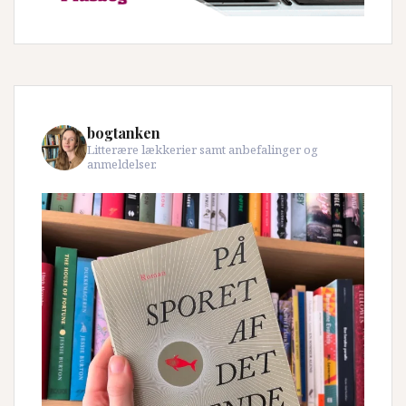
bogtanken
Litterære lækkerier samt anbefalinger og
anmeldelser.