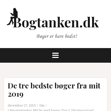
Videre
til
indhold
De tre bedste bøger fra mit
2019
december 27, 2019
Ida
Litteraturtanker
,
Mit liv med bøger
,
Top 3
,
Uncategorized