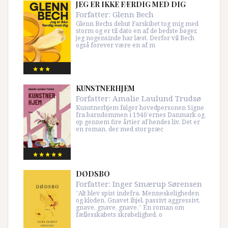
JEG ER IKKE FÆRDIG MED DIG
Forfatter:
Glenn Bech
Glenn Bechs debut Farskibet tog mig med
storm og er til dato en af de bedste bøger,
jeg nogensinde har læst. Derfor vil Bech
også forever være en af m
KUNSTNERHJEM
Forfatter:
Amalie Laulund Trudsø
Kunstnerhjem følger hovedpersonen Signe
fra barndommen i 1940’ernes Danmark og
op gennem fire årtier af hendes liv. Det er
en roman, der med stor præc
DØDSBO
Forfatter:
Inger Smærup Sørensen
”Alt blev spist indefra. Menneskeligheden
og kloden. Gnavet ihjel, passivt aggressivt,
gnave, gnave, gnave.” En roman om
fællesskabets skrøbelighed, o