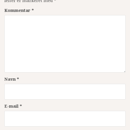
felter er markeret med
*
Kommentar
*
Navn
*
E-mail
*