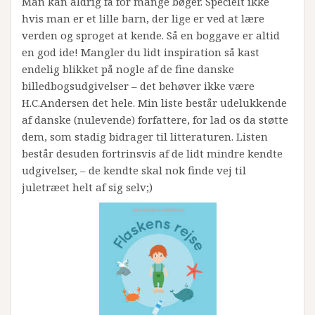
Man kan aldrig få for mange bøger. Specielt ikke
hvis man er et lille barn, der lige er ved at lære
verden og sproget at kende. Så en boggave er altid
en god ide! Mangler du lidt inspiration så kast
endelig blikket på nogle af de fine danske
billedbogsudgivelser – det behøver ikke være
H.C.Andersen det hele. Min liste består udelukkende
af danske (nulevende) forfattere, for lad os da støtte
dem, som stadig bidrager til litteraturen. Listen
består desuden fortrinsvis af de lidt mindre kendte
udgivelser, – de kendte skal nok finde vej til
juletræet helt af sig selv;)