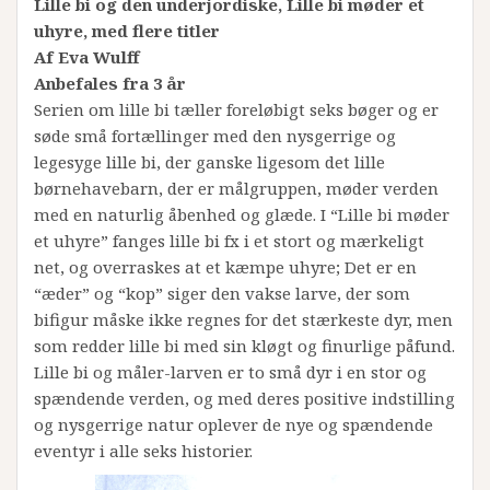
Lille bi og den underjordiske, Lille bi møder et
uhyre, med flere titler
Af Eva Wulff
Anbefales fra 3 år
Serien om lille bi tæller foreløbigt seks bøger og er
søde små fortællinger med den nysgerrige og
legesyge lille bi, der ganske ligesom det lille
børnehavebarn, der er målgruppen, møder verden
med en naturlig åbenhed og glæde. I “Lille bi møder
et uhyre” fanges lille bi fx i et stort og mærkeligt
net, og overraskes at et kæmpe uhyre; Det er en
“æder” og “kop” siger den vakse larve, der som
bifigur måske ikke regnes for det stærkeste dyr, men
som redder lille bi med sin kløgt og finurlige påfund.
Lille bi og måler-larven er to små dyr i en stor og
spændende verden, og med deres positive indstilling
og nysgerrige natur oplever de nye og spændende
eventyr i alle seks historier.