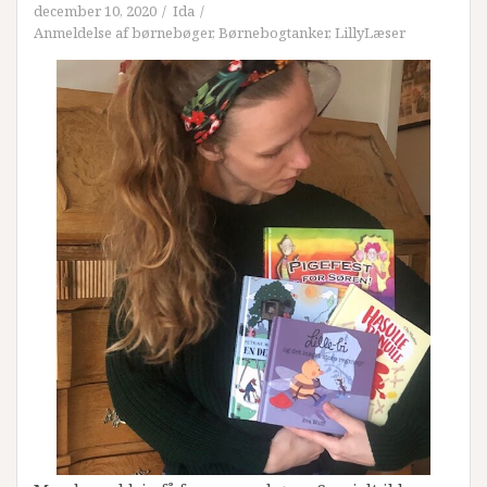
december 10, 2020
Ida
Anmeldelse af børnebøger
,
Børnebogtanker
,
LillyLæser