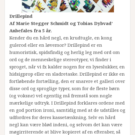
Drillepind
Af Marie Stegger Schmidt og Tobias Dybvad’
Anbefales fra 5 år.
Kender du en hård negl, en krudtugle, en kong
gulerod eller en løvemor? Drillepind er en
humoristisk, spidsfindig og herlig leg med ord om
ord og de menneskelige stereotyper, vi finder i
sproget, når vi fx kalder nogen for en lyseslukker, en
hidsigprop eller en sladretaske. Drillepind er ikke en
fortløbende fortælling, den er snarere et galleri over
disse ord og sproglige typer, som for de fleste børn
(og voksne) vel egentlig må fremstå som nogle
mærkelige udtryk. I Drillepind forklares ordene med
en god portion ironi, samtidig med at de udstilles og
udfordres for deres kassetænkning. Selv en hård
negl kan være blød indeni, og selvom det kan være
møgirriterende at blive kopieret af en efteraber, så