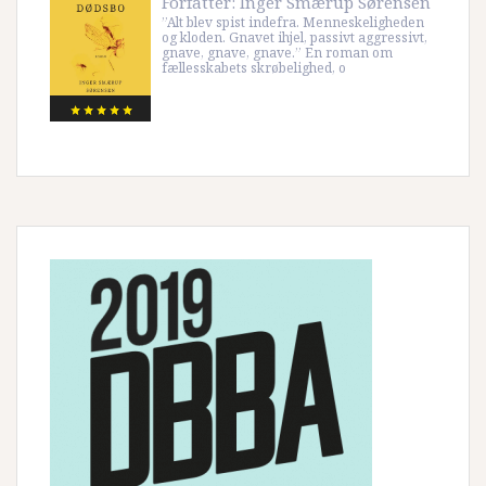
Forfatter:
Inger Smærup Sørensen
”Alt blev spist indefra. Menneskeligheden
og kloden. Gnavet ihjel, passivt aggressivt,
gnave, gnave, gnave.” En roman om
fællesskabets skrøbelighed, o