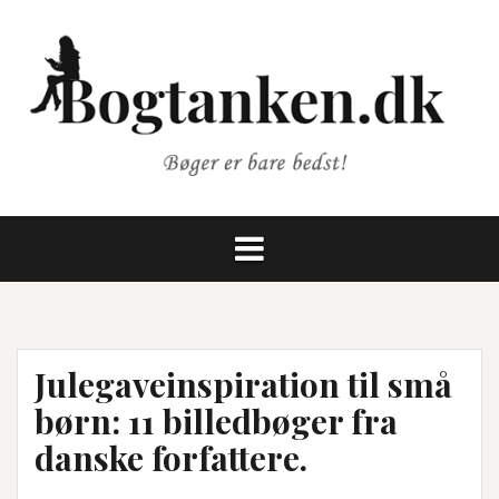
Videre
til
indhold
Julegaveinspiration til små
børn: 11 billedbøger fra
danske forfattere.