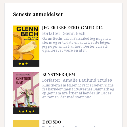
Seneste anmeldelser
JEG ER IKKE FÆRDIG MED DIG
Forfatter:
Glenn Bech
Glenn Bechs debut Farskibet tog mig med
storm og er til dato en af de bedste bøger,
jeg nogensinde har læst. Derfor vil Bech
også forever være en af m
KUNSTNERHJEM
Forfatter:
Amalie Laulund Trudsø
Kunstnerhjem følger hovedpersonen Signe
fra barndommen i 1940’ernes Danmark og
op gennem fire årtier af hendes liv. Det er
en roman, der med stor præc
DØDSBO