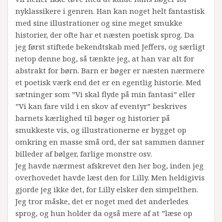
nyklassikere i genren. Han kan noget helt fantastisk
med sine illustrationer og sine meget smukke
historier, der ofte har et næsten poetisk sprog. Da
jeg først stiftede bekendtskab med Jeffers, og særligt
netop denne bog, så tænkte jeg, at han var alt for
abstrakt for børn. Barn er bøger er næsten nærmere
et poetisk værk end det er en egentlig historie. Med
sætninger som ”Vi skal flyde på min fantasi” eller
”Vi kan fare vild i en skov af eventyr” beskrives
barnets kærlighed til bøger og historier på
smukkeste vis, og illustrationerne er bygget op
omkring en masse små ord, der sat sammen danner
billeder af bølger, farlige monstre osv.
Jeg havde nærmest afskrevet den her bog, inden jeg
overhovedet havde læst den for Lilly. Men heldigivis
gjorde jeg ikke det, for Lilly elsker den simpelthen.
Jeg tror måske, det er noget med det anderledes
sprog, og hun holder da også mere af at ”læse op