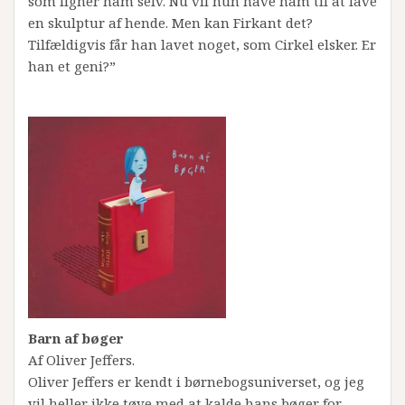
som ligner ham selv. Nu vil hun have ham til at lave
en skulptur af hende. Men kan Firkant det?
Tilfældigvis får han lavet noget, som Cirkel elsker. Er
han et geni?”
Barn af bøger
Af Oliver Jeffers.
Oliver Jeffers er kendt i børnebogsuniverset, og jeg
vil heller ikke tøve med at kalde hans bøger for