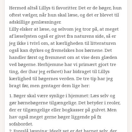
Hermed altså Lillys ti favoritter. Det er de bøger, hun
oftest vælger, når hun skal læse, og det er blevet til
adskillige genlæsninger.
Lilly elsker at læse, og selvom jeg tror på, at meget
af læselysten også er givet fra naturens side, så er
jeg ikke i tvivl om, at kærligheden til litteraturen
også kan dyrkes og fremelskes hos børnene. Det
handler først og fremmest om at vise dem glæden
ved bøgerne. Herhjemme har vi primært gjort tre
ting, der (har jeg erfaret) har bidraget til Lillys
kærlighed til bøgernes verden. De tre tip har jeg
bragt før, men gentager dem lige her:
1. Bøger skal være synlige i hjemmet: Læs selv og
gør børnebøgerne tilgængelige. Det betyder i reoler,
der er tilgængelige eller bogkasser på gulvet. Men
hav også meget gerne bøger liggende på fx
sofabordet.
2. Foreslå læsning: Ideelt set er det barnet selv, der