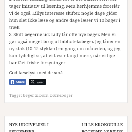
tager initiativ til læsning. Men herhjemme foreslår
vi de også. Lillys interesse skifter, nogle dage gider
hun slet ikke læse og andre dage læser vi 10 bøger i
træk.
3. Skift bøgerne ud: Lilly får ofte nye bøger. Men vi
gør også meget brug af biblioteksbøger. Jeg låner en
ny stak (10-15 stykker) en gang om måneden, og jeg
kan tydeligt se, at vi læser langt mere, når vi lige
har fået friske forsyninger.
God læselyst med de små.
Tweet
Share
Tagget
bøger til børn
,
børnebøger
Indlægsnavigation
NYE UDGIVELSER I
LILLE KROKODILLE
SEPTEMBER
BØGERNE AF BIRDE