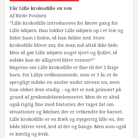
Får Lille krokodille en ven
Af Birde Poulsen
”Lille krokodille introduceres for første gang for
Lille isbjørn. Han lokker Lille isbjørn op i et træ og
bider ham i foden, så han falder ned. Store
krokodille bliver sur, for man må altså ikke bide.
Men så gør Lille isbjørn noget sjovt og fjollet, så
måske kan de alligevel blive venner?”
Bøgerne om Lille krokodille er fine til det 2 årige
barn. For Lillys vedkommende, som er 3 år, er de
sprogligt måske en anelse under niveau nu, men
hun elsker dem stadig – og det er nok primært på
grund af genkendelseselementet. Men de er altså
også rigtig fine med historier, der tager fat om
situationer og følelser, der er velkendte for barnet.
Lille krokodille er en fræk og nysgerrig lille en, der
både bliver vred, ked af det og bange. Men som også
er kærlig og kvik.