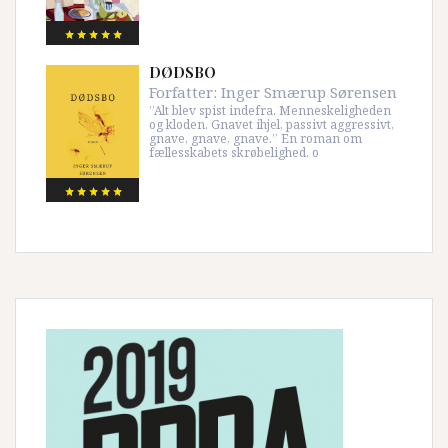
DØDSBO
Forfatter:
Inger Smærup Sørensen
”Alt blev spist indefra. Menneskeligheden
og kloden. Gnavet ihjel, passivt aggressivt,
gnave, gnave, gnave.” En roman om
fællesskabets skrøbelighed, o