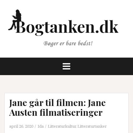
Videre
til
indhold
Jane går til filmen: Jane
Austen filmatiseringer
april 26, 2020
Ida
Litteraturkultur
,
Litteraturtanker