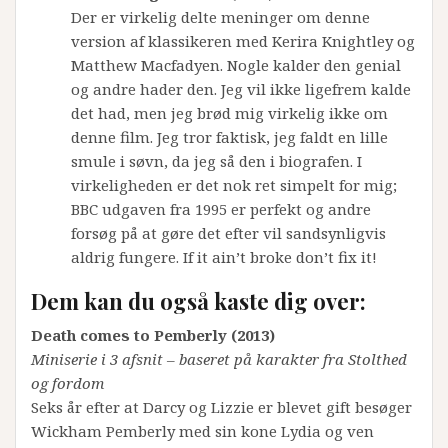
Der er virkelig delte meninger om denne
version af klassikeren med Kerira Knightley og
Matthew Macfadyen. Nogle kalder den genial
og andre hader den. Jeg vil ikke ligefrem kalde
det had, men jeg brød mig virkelig ikke om
denne film. Jeg tror faktisk, jeg faldt en lille
smule i søvn, da jeg så den i biografen. I
virkeligheden er det nok ret simpelt for mig;
BBC udgaven fra 1995 er perfekt og andre
forsøg på at gøre det efter vil sandsynligvis
aldrig fungere. If it ain’t broke don’t fix it!
Dem kan du også kaste dig over:
Death comes to Pemberly (2013)
Miniserie i 3 afsnit – baseret på karakter fra Stolthed
og fordom
Seks år efter at Darcy og Lizzie er blevet gift besøger
Wickham Pemberly med sin kone Lydia og ven