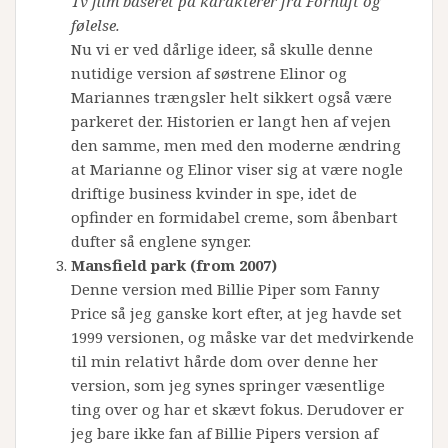
Tv film baseret på karakterer fra Fornuft og
følelse.
Nu vi er ved dårlige ideer, så skulle denne
nutidige version af søstrene Elinor og
Mariannes trængsler helt sikkert også være
parkeret der. Historien er langt hen af vejen
den samme, men med den moderne ændring
at Marianne og Elinor viser sig at være nogle
driftige business kvinder in spe, idet de
opfinder en formidabel creme, som åbenbart
dufter så englene synger.
Mansfield park (from 2007)
Denne version med Billie Piper som Fanny
Price så jeg ganske kort efter, at jeg havde set
1999 versionen, og måske var det medvirkende
til min relativt hårde dom over denne her
version, som jeg synes springer væsentlige
ting over og har et skævt fokus. Derudover er
jeg bare ikke fan af Billie Pipers version af