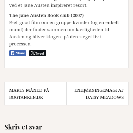
ved et Jane Austen inspireret resort.
The Jane Austen Book club (2007)
Feel-good film om en gruppe kvinder (og en enkelt
mand) der finder sammen om kærligheden til
Austen og bliver klogere på deres eget liv i
processen.
Tweet
Share
Indlægsnavigation
MARTS MÅNED PÅ
ENHJØRNINGEMAGI AF
BOGTANKEN.DK
DAISY MEADOWS
Skriv et svar