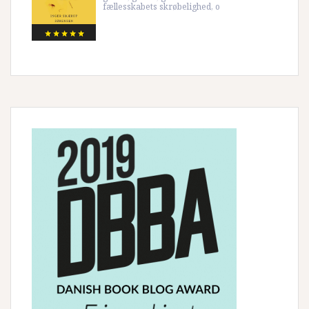
fællesskabets skrøbelighed, o