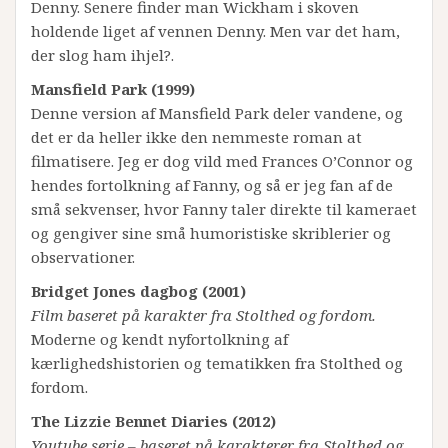
Denny. Senere finder man Wickham i skoven
holdende liget af vennen Denny. Men var det ham,
der slog ham ihjel?.
Mansfield Park (1999)
Denne version af Mansfield Park deler vandene, og
det er da heller ikke den nemmeste roman at
filmatisere. Jeg er dog vild med Frances O’Connor og
hendes fortolkning af Fanny, og så er jeg fan af de
små sekvenser, hvor Fanny taler direkte til kameraet
og gengiver sine små humoristiske skriblerier og
observationer.
Bridget Jones dagbog (2001)
Film baseret på karakter fra Stolthed og fordom.
Moderne og kendt nyfortolkning af
kærlighedshistorien og tematikken fra Stolthed og
fordom.
The Lizzie Bennet Diaries (2012)
Youtube serie – baseret på karakterer fra Stolthed og