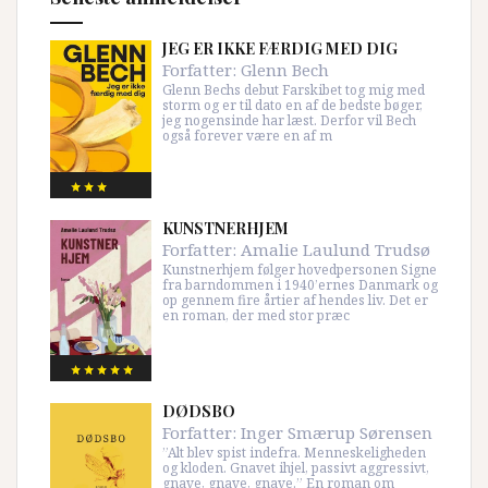
JEG ER IKKE FÆRDIG MED DIG
Forfatter:
Glenn Bech
Glenn Bechs debut Farskibet tog mig med
storm og er til dato en af de bedste bøger,
jeg nogensinde har læst. Derfor vil Bech
også forever være en af m
KUNSTNERHJEM
Forfatter:
Amalie Laulund Trudsø
Kunstnerhjem følger hovedpersonen Signe
fra barndommen i 1940’ernes Danmark og
op gennem fire årtier af hendes liv. Det er
en roman, der med stor præc
DØDSBO
Forfatter:
Inger Smærup Sørensen
”Alt blev spist indefra. Menneskeligheden
og kloden. Gnavet ihjel, passivt aggressivt,
gnave, gnave, gnave.” En roman om