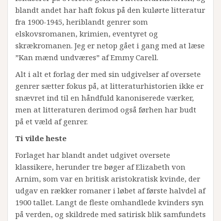
blandt andet har haft fokus på den kulørte litteratur
fra 1900-1945, heriblandt genrer som
elskovsromanen, krimien, eventyret og
skrækromanen. Jeg er netop gået i gang med at læse
”Kan mænd undværes” af Emmy Carell.
Alt i alt et forlag der med sin udgivelser af oversete
genrer sætter fokus på, at litteraturhistorien ikke er
snævret ind til en håndfuld kanoniserede værker,
men at litteraturen derimod også førhen har budt
på et væld af genrer.
Ti vilde heste
Forlaget har blandt andet udgivet oversete
klassikere, herunder tre bøger af Elizabeth von
Arnim, som var en britisk aristokratisk kvinde, der
udgav en rækker romaner i løbet af første halvdel af
1900 tallet. Langt de fleste omhandlede kvinders syn
på verden, og skildrede med satirisk blik samfundets