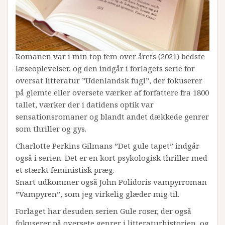
Romanen var i min top fem over årets (2021) bedste
læseoplevelser, og den indgår i forlagets serie for
oversat litteratur ”Udenlandsk fugl”, der fokuserer
på glemte eller oversete værker af forfattere fra 1800
tallet, værker der i datidens optik var
sensationsromaner og blandt andet dækkede genrer
som thriller og gys.
Charlotte Perkins Gilmans ”Det gule tapet” indgår
også i serien. Det er en kort psykologisk thriller med
et stærkt feministisk præg.
Snart udkommer også John Polidoris vampyrroman
”Vampyren”, som jeg virkelig glæder mig til.
Forlaget har desuden serien Gule roser, der også
fokuserer på oversete genrer i litteraturhistorien, og