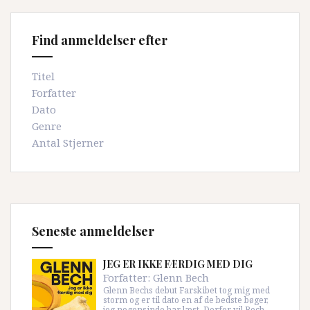
Find anmeldelser efter
Titel
Forfatter
Dato
Genre
Antal Stjerner
Seneste anmeldelser
JEG ER IKKE FÆRDIG MED DIG
Forfatter:
Glenn Bech
Glenn Bechs debut Farskibet tog mig med
storm og er til dato en af de bedste bøger,
jeg nogensinde har læst. Derfor vil Bech