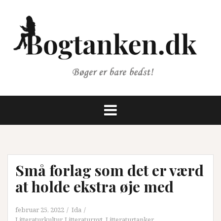
Videre
til
indhold
Små forlag som det er værd
at holde ekstra øje med
februar 25, 2022
Ida
Litteraturkultur
,
Litteraturnyt
,
Litteraturtanker