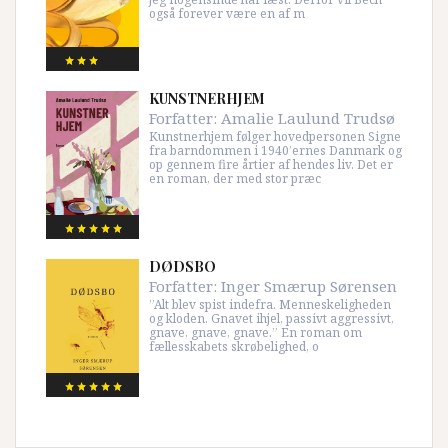
også forever være en af m
KUNSTNERHJEM
Forfatter:
Amalie Laulund Trudsø
Kunstnerhjem følger hovedpersonen Signe
fra barndommen i 1940’ernes Danmark og
op gennem fire årtier af hendes liv. Det er
en roman, der med stor præc
DØDSBO
Forfatter:
Inger Smærup Sørensen
”Alt blev spist indefra. Menneskeligheden
og kloden. Gnavet ihjel, passivt aggressivt,
gnave, gnave, gnave.” En roman om
fællesskabets skrøbelighed, o