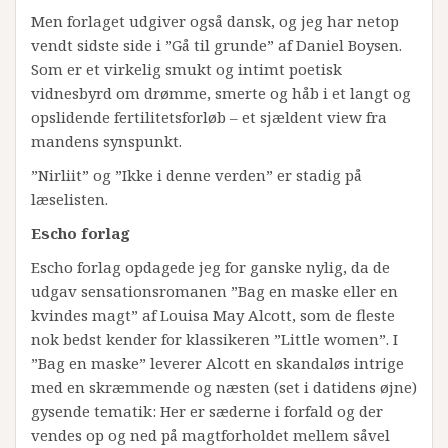
Men forlaget udgiver også dansk, og jeg har netop
vendt sidste side i ”Gå til grunde” af Daniel Boysen.
Som er et virkelig smukt og intimt poetisk
vidnesbyrd om drømme, smerte og håb i et langt og
opslidende fertilitetsforløb – et sjældent view fra
mandens synspunkt.
”Nirliit” og ”Ikke i denne verden” er stadig på
læselisten.
Escho forlag
Escho forlag opdagede jeg for ganske nylig, da de
udgav sensationsromanen ”Bag en maske eller en
kvindes magt” af Louisa May Alcott, som de fleste
nok bedst kender for klassikeren ”Little women”. I
”Bag en maske” leverer Alcott en skandaløs intrige
med en skræmmende og næsten (set i datidens øjne)
gysende tematik: Her er sæderne i forfald og der
vendes op og ned på magtforholdet mellem såvel