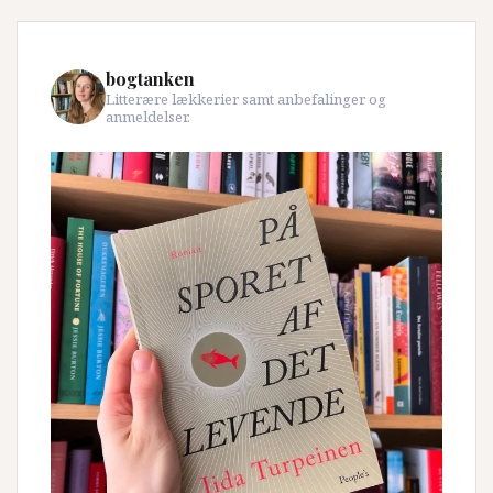
bogtanken
Litterære lækkerier samt anbefalinger og
anmeldelser.