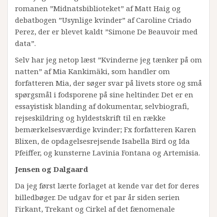
romanen ”Midnatsbiblioteket” af Matt Haig og
debatbogen ”Usynlige kvinder” af Caroline Criado
Perez, der er blevet kaldt ”Simone De Beauvoir med
data”.
Selv har jeg netop læst ”Kvinderne jeg tænker på om
natten” af Mia Kankimäki, som handler om
forfatteren Mia, der søger svar på livets store og små
spørgsmål i fodsporene på sine heltinder. Det er en
essayistisk blanding af dokumentar, selvbiografi,
rejseskildring og hyldestskrift til en række
bemærkelsesværdige kvinder; Fx forfatteren Karen
Blixen, de opdagelsesrejsende Isabella Bird og Ida
Pfeiffer, og kunsterne Lavinia Fontana og Artemisia.
Jensen og Dalgaard
Da jeg først lærte forlaget at kende var det for deres
billedbøger. De udgav for et par år siden serien
Firkant, Trekant og Cirkel af det fænomenale