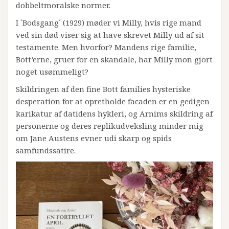
dobbeltmoralske normer.
I ´Bodsgang´ (1929) møder vi Milly, hvis rige mand
ved sin død viser sig at have skrevet Milly ud af sit
testamente. Men hvorfor? Mandens rige familie,
Bott’erne, gruer for en skandale, har Milly mon gjort
noget usømmeligt?
Skildringen af den fine Bott families hysteriske
desperation for at opretholde facaden er en gedigen
karikatur af datidens hykleri, og Arnims skildring af
personerne og deres replikudveksling minder mig
om Jane Austens evner udi skarp og spids
samfundssatire.