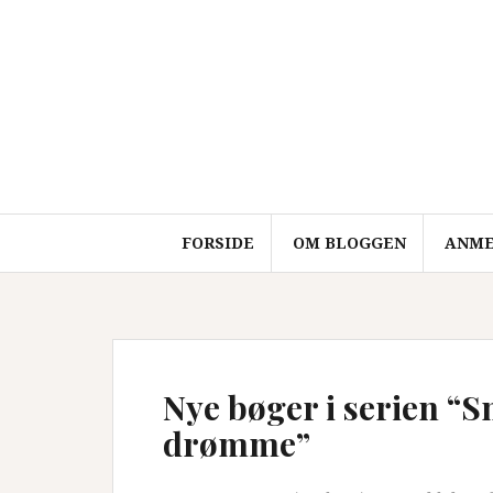
Videre
til
indhold
FORSIDE
OM BLOGGEN
ANME
Nye bøger i serien “
drømme”