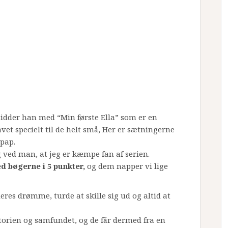
 sidder han med “Min første Ella” som er en
lavet specielt til de helt små, Her er sætningerne
 pap.
 ved man, at jeg er kæmpe fan af serien.
d bøgerne i 5 punkter,
og dem napper vi lige
res drømme, turde at skille sig ud og altid at
istorien og samfundet, og de får dermed fra en