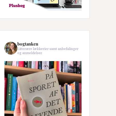
bogtanken
Litterære lækkerier samt anbefalinger
og anmeldelser.