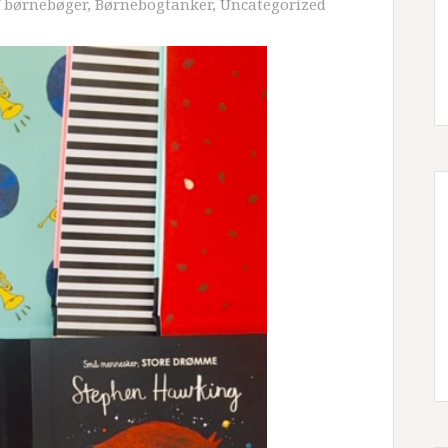
 børnebøger
,
Børnebogtanker
,
Uncategorized