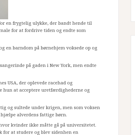
r en frygtelig ulykke, der bandt hende til
male for at fordrive tiden og endte som
om og en barndom på børnehjem voksede op og
om sangerinde på gaden i New York, men endte
ernes USA, der oplevede racehad og
e hun at acceptere uretfærdighederne og
ttig og sultede under krigen, men som voksen
t hjælpe alverdens fattige børn.
 hvor kvinder ikke måtte gå på universitetet.
k for at studere og blev sidenhen en