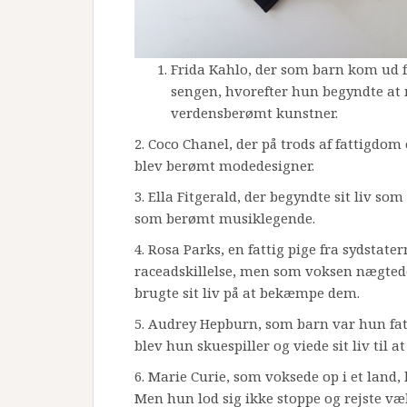
Frida Kahlo, der som barn kom ud fo
sengen, hvorefter hun begyndte at 
verdensberømt kunstner.
2. Coco Chanel, der på trods af fattigd
blev berømt modedesigner.
3. Ella Fitgerald, der begyndte sit liv s
som berømt musiklegende.
4. Rosa Parks, en fattig pige fra sydstat
raceadskillelse, men som voksen nægted
brugte sit liv på at bekæmpe dem.
5. Audrey Hepburn, som barn var hun fa
blev hun skuespiller og viede sit liv til a
6. Marie Curie, som voksede op i et land,
Men hun lod sig ikke stoppe og rejste væ