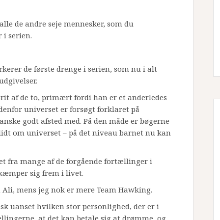
alle de andre seje mennesker, som du
i serien.
er de første drenge i serien, som nu i alt
udgivelser.
t af de to, primært fordi han er et anderledes
denfor universet er forsøgt forklaret på
ganske godt afsted med. På den måde er bøgerne
 lidt om universet – på det niveau barnet nu kan
 fra mange af de forgående fortællinger i
kæmper sig frem i livet.
m Ali, mens jeg nok er mere Team Hawking.
isk uanset hvilken stor personlighed, der er i
llingerne, at det kan betale sig at drømme, og