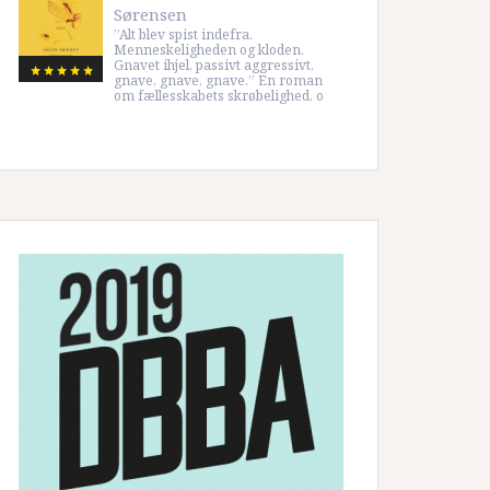
Sørensen
”Alt blev spist indefra.
Menneskeligheden og kloden.
Gnavet ihjel, passivt aggressivt,
gnave, gnave, gnave.” En roman
om fællesskabets skrøbelighed, o