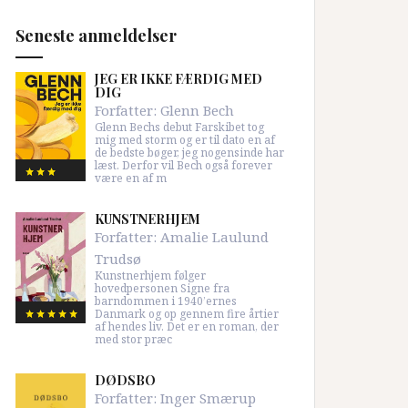
Seneste anmeldelser
JEG ER IKKE FÆRDIG MED
DIG
Forfatter:
Glenn Bech
Glenn Bechs debut Farskibet tog
mig med storm og er til dato en af
de bedste bøger, jeg nogensinde har
læst. Derfor vil Bech også forever
være en af m
KUNSTNERHJEM
Forfatter:
Amalie Laulund
Trudsø
Kunstnerhjem følger
hovedpersonen Signe fra
barndommen i 1940’ernes
Danmark og op gennem fire årtier
af hendes liv. Det er en roman, der
med stor præc
DØDSBO
Forfatter:
Inger Smærup