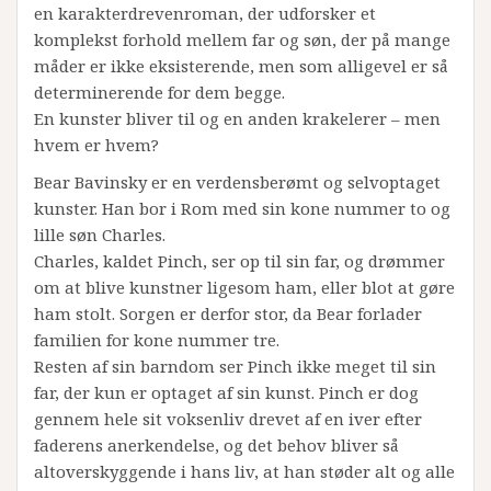
en karakterdrevenroman, der udforsker et
komplekst forhold mellem far og søn, der på mange
måder er ikke eksisterende, men som alligevel er så
determinerende for dem begge.
En kunster bliver til og en anden krakelerer – men
hvem er hvem?
Bear Bavinsky er en verdensberømt og selvoptaget
kunster. Han bor i Rom med sin kone nummer to og
lille søn Charles.
Charles, kaldet Pinch, ser op til sin far, og drømmer
om at blive kunstner ligesom ham, eller blot at gøre
ham stolt. Sorgen er derfor stor, da Bear forlader
familien for kone nummer tre.
Resten af sin barndom ser Pinch ikke meget til sin
far, der kun er optaget af sin kunst. Pinch er dog
gennem hele sit voksenliv drevet af en iver efter
faderens anerkendelse, og det behov bliver så
altoverskyggende i hans liv, at han støder alt og alle