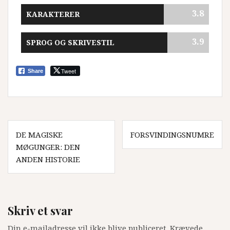
3.8
KARAKTERER
3.9
SPROG OG SKRIVESTIL
Tweet
Share
Indlægsnavigation
DE MAGISKE
FORSVINDINGSNUMRE
MØGUNGER: DEN
ANDEN HISTORIE
Skriv et svar
Din e-mailadresse vil ikke blive publiceret.
Krævede