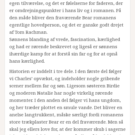
egen tilværelse, og det er følelserne for faderen, der
er omdrejningspunkter i hans liv og i romanen. På
den måde bliver den fraværende Bear romanens
egentlige hovedperson, og det er ganske godt drejet
af Tom Rachman.
Sønnens blanding af vrede, fascination, kærlighed
og had er rørende beskrevet og ligeså er sønnens
ihærdige kamp for at forstå sin far og for at opnå
hans kærlighed.
Historien er inddelt i tre dele. I den første del følger
vi Charles’ opvækst, og indeholder nogle gribende
scener mellem far og søn. Ligesom søsteren Birdie
og moderen Natalie har nogle virkelig rørende
momenter. I den anden del følger vi hans ungdom,
og her træder plottet en smule vande. Det bliver en
anelse langtrukkent, måske særligt fordi romanens
store trækplaster Bear er en del fraværende. Men så
skal jeg ellers love for, at der kommer skub i sagerne