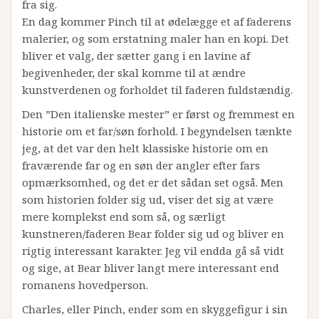
fra sig.
En dag kommer Pinch til at ødelægge et af faderens
malerier, og som erstatning maler han en kopi. Det
bliver et valg, der sætter gang i en lavine af
begivenheder, der skal komme til at ændre
kunstverdenen og forholdet til faderen fuldstændig.
Den ”Den italienske mester” er først og fremmest en
historie om et far/søn forhold. I begyndelsen tænkte
jeg, at det var den helt klassiske historie om en
fraværende far og en søn der angler efter fars
opmærksomhed, og det er det sådan set også. Men
som historien folder sig ud, viser det sig at være
mere komplekst end som så, og særligt
kunstneren/faderen Bear folder sig ud og bliver en
rigtig interessant karakter. Jeg vil endda gå så vidt
og sige, at Bear bliver langt mere interessant end
romanens hovedperson.
Charles, eller Pinch, ender som en skyggefigur i sin