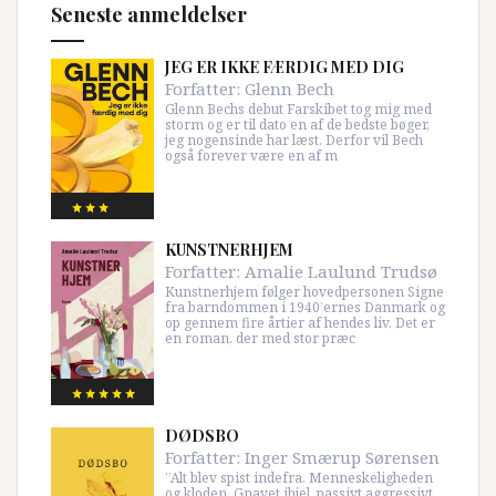
Seneste anmeldelser
JEG ER IKKE FÆRDIG MED DIG
Forfatter:
Glenn Bech
Glenn Bechs debut Farskibet tog mig med
storm og er til dato en af de bedste bøger,
jeg nogensinde har læst. Derfor vil Bech
også forever være en af m
KUNSTNERHJEM
Forfatter:
Amalie Laulund Trudsø
Kunstnerhjem følger hovedpersonen Signe
fra barndommen i 1940’ernes Danmark og
op gennem fire årtier af hendes liv. Det er
en roman, der med stor præc
DØDSBO
Forfatter:
Inger Smærup Sørensen
”Alt blev spist indefra. Menneskeligheden
og kloden. Gnavet ihjel, passivt aggressivt,