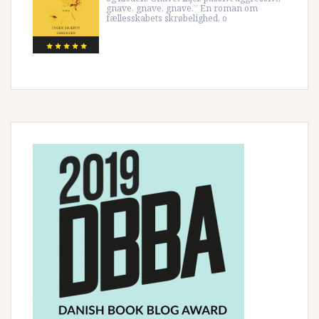
gnave, gnave, gnave.” En roman om
fællesskabets skrøbelighed, o