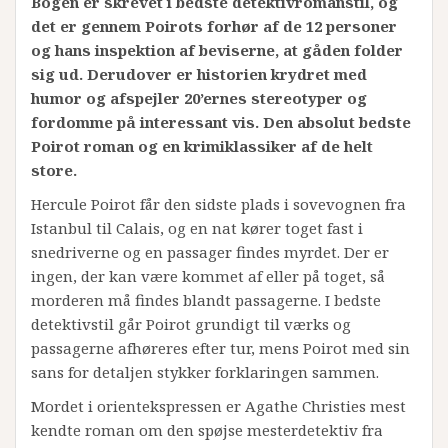
Bogen er skrevet i bedste detektivromanstil, og
det er gennem Poirots forhør af de 12 personer
og hans inspektion af beviserne, at gåden folder
sig ud. Derudover er historien krydret med
humor og afspejler 20’ernes stereotyper og
fordomme på interessant vis. Den absolut bedste
Poirot roman og en krimiklassiker af de helt
store.
Hercule Poirot får den sidste plads i sovevognen fra
Istanbul til Calais, og en nat kører toget fast i
snedriverne og en passager findes myrdet. Der er
ingen, der kan være kommet af eller på toget, så
morderen må findes blandt passagerne. I bedste
detektivstil går Poirot grundigt til værks og
passagerne afhøreres efter tur, mens Poirot med sin
sans for detaljen stykker forklaringen sammen.
Mordet i orientekspressen er Agathe Christies mest
kendte roman om den spøjse mesterdetektiv fra