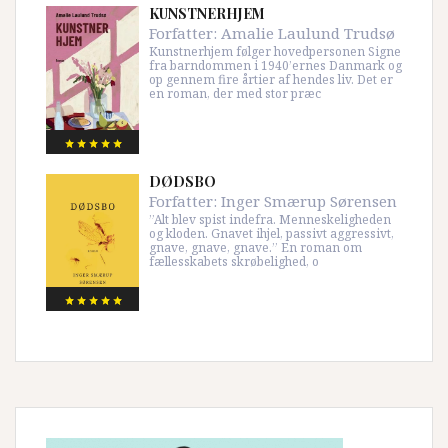
KUNSTNERHJEM
Forfatter:
Amalie Laulund Trudsø
Kunstnerhjem følger hovedpersonen Signe
fra barndommen i 1940’ernes Danmark og
op gennem fire årtier af hendes liv. Det er
en roman, der med stor præc
DØDSBO
Forfatter:
Inger Smærup Sørensen
”Alt blev spist indefra. Menneskeligheden
og kloden. Gnavet ihjel, passivt aggressivt,
gnave, gnave, gnave.” En roman om
fællesskabets skrøbelighed, o