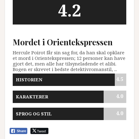
4.2
OVERALL SCORE
Mordet i Orientekspressen
Hercule Poirot får sin sag for, da han skal opklare
et mord i Orientekspressen; 12 personer kan have
gjort det, men alle har tilsyneladende et alibi.
Bogen er skrevet i bedste detektivromanstil, ...
4.5
HISTORIEN
4.0
KARAKTERER
4.0
SPROG OG STIL
Tweet
Share