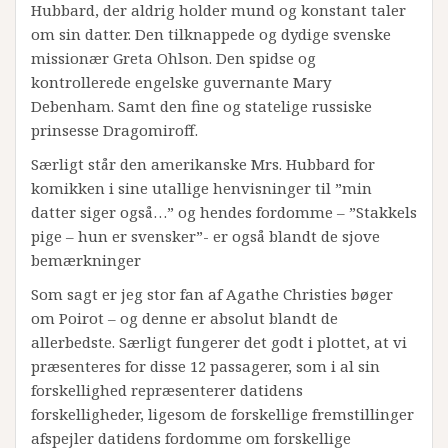
Hubbard, der aldrig holder mund og konstant taler
om sin datter. Den tilknappede og dydige svenske
missionær Greta Ohlson. Den spidse og
kontrollerede engelske guvernante Mary
Debenham. Samt den fine og statelige russiske
prinsesse Dragomiroff.
Særligt står den amerikanske Mrs. Hubbard for
komikken i sine utallige henvisninger til ”min
datter siger også…” og hendes fordomme – ”Stakkels
pige – hun er svensker”- er også blandt de sjove
bemærkninger
Som sagt er jeg stor fan af Agathe Christies bøger
om Poirot – og denne er absolut blandt de
allerbedste. Særligt fungerer det godt i plottet, at vi
præsenteres for disse 12 passagerer, som i al sin
forskellighed repræsenterer datidens
forskelligheder, ligesom de forskellige fremstillinger
afspejler datidens fordomme om forskellige