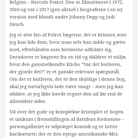
Belgien – Hercule Poirot. Den er filmatiseret i 1972,
2010 og var i 2017 igen aktuel i biograferne i en ny
version med blandt andre Johnny Depp og Judi
Dench.
Jeg er stor fan af Poirot bøgerne, det er krimier, som
jeg kan lide dem, hvor man selv kan sidde og gætte
med, efterhånden som beviserne udfolder sig.
Derudover er bøgerne fra en tid og skildrer et miljø,
hvor den gammelkendte kliche ”Var det butleren,
der gjorde det?” er et ganske relevant spørgsmål.
Om det er butleren, der er den skyldige i denne bog,
skal jeg naturligvis lade være usagt – men jeg kan
afsløre, at jeg ikke havde regnet den ud før end de
allersidste sider.
Ud over det gode og komplekse krimiplot er bogen
et unikum i fremstillingen af datidens fordomme –
persongalleriet er udpræget komisk og er lutter
karikaturer; der er den nyrige amerikanske Mrs.