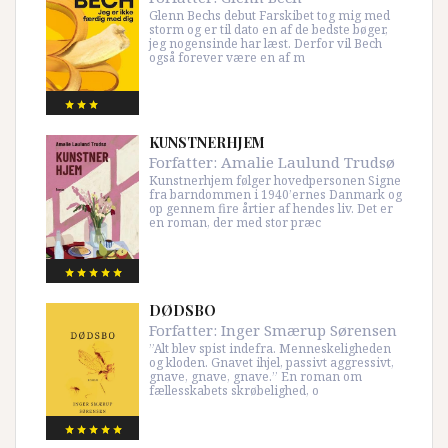
Glenn Bechs debut Farskibet tog mig med
storm og er til dato en af de bedste bøger,
jeg nogensinde har læst. Derfor vil Bech
også forever være en af m
KUNSTNERHJEM
Forfatter:
Amalie Laulund Trudsø
Kunstnerhjem følger hovedpersonen Signe
fra barndommen i 1940’ernes Danmark og
op gennem fire årtier af hendes liv. Det er
en roman, der med stor præc
DØDSBO
Forfatter:
Inger Smærup Sørensen
”Alt blev spist indefra. Menneskeligheden
og kloden. Gnavet ihjel, passivt aggressivt,
gnave, gnave, gnave.” En roman om
fællesskabets skrøbelighed, o