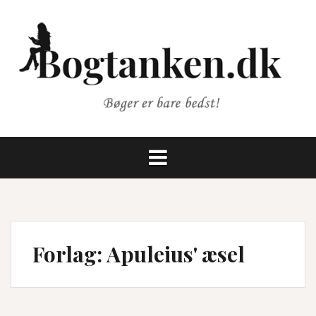
Videre
til
indhold
Forlag:
Apuleius' æsel