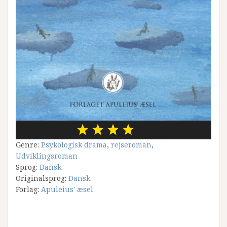
Genre:
Psykologisk drama
,
rejseroman
,
Udviklingsroman
Sprog:
Dansk
Originalsprog:
Dansk
Forlag:
Apuleius' æsel