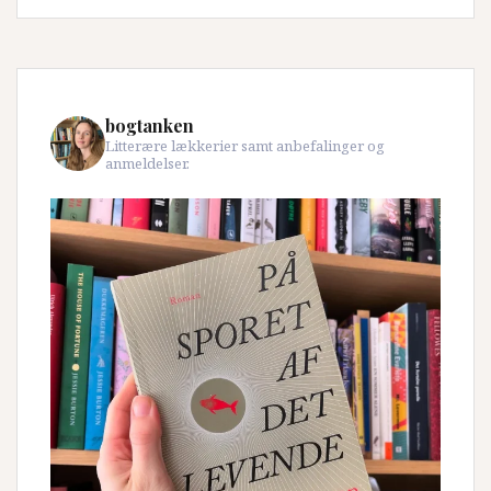
bogtanken
Litterære lækkerier samt anbefalinger og
anmeldelser.