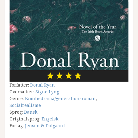
Forfatter:
Donal Ryan
Oversætter:
Signe Lyng
Genre:
Familiedrama/generationsroman
,
Socialrealisme
Sprog:
Dansk
Originalsprog:
Engelsk
Forlag:
Jensen & Dalgaard