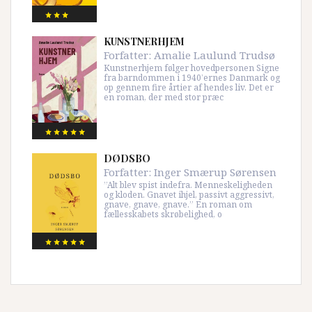
KUNSTNERHJEM
Forfatter:
Amalie Laulund Trudsø
Kunstnerhjem følger hovedpersonen Signe
fra barndommen i 1940’ernes Danmark og
op gennem fire årtier af hendes liv. Det er
en roman, der med stor præc
DØDSBO
Forfatter:
Inger Smærup Sørensen
”Alt blev spist indefra. Menneskeligheden
og kloden. Gnavet ihjel, passivt aggressivt,
gnave, gnave, gnave.” En roman om
fællesskabets skrøbelighed, o