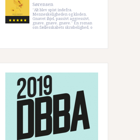
Sørensen
”Alt blev spist indefra.
Menneskeligheden og kloden.
Gnavet ihjel, passivt aggressivt,
gnave, gnave, gnave.” En roman
om fællesskabets skrøbelighed, o