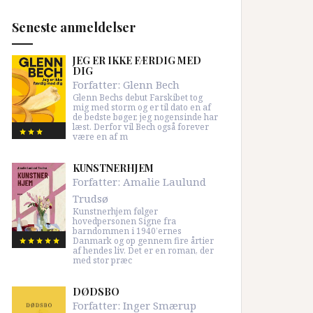
Seneste anmeldelser
JEG ER IKKE FÆRDIG MED
DIG
Forfatter:
Glenn Bech
Glenn Bechs debut Farskibet tog
mig med storm og er til dato en af
de bedste bøger, jeg nogensinde har
læst. Derfor vil Bech også forever
være en af m
KUNSTNERHJEM
Forfatter:
Amalie Laulund
Trudsø
Kunstnerhjem følger
hovedpersonen Signe fra
barndommen i 1940’ernes
Danmark og op gennem fire årtier
af hendes liv. Det er en roman, der
med stor præc
DØDSBO
Forfatter:
Inger Smærup