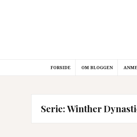
Videre
til
indhold
FORSIDE
OM BLOGGEN
ANME
Serie:
Winther Dynasti