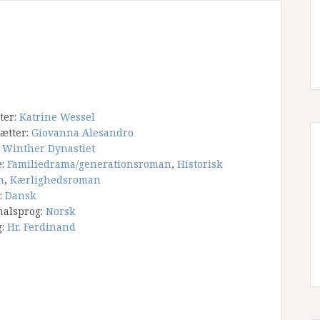
tter:
Katrine Wessel
ætter:
Giovanna Alesandro
:
Winther Dynastiet
e:
Familiedrama/generationsroman
,
Historisk
n
,
Kærlighedsroman
:
Dansk
nalsprog:
Norsk
g:
Hr. Ferdinand