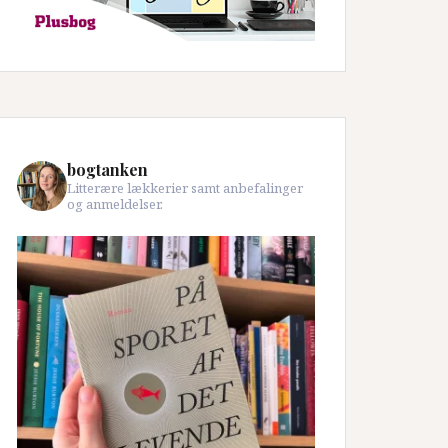
bogtanken
Litterære lækkerier samt anbefalinger
og anmeldelser.