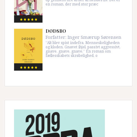
en roman, der med stor præc
DØDSBO
Forfatter:
Inger Smærup Sørensen
”Alt blev spist indefra. Menneskeligheden
og kloden. Gnavet ihjel, passivt aggressivt,
gnave, gnave, gnave.” En roman om
fællesskabets skrøbelighed, o