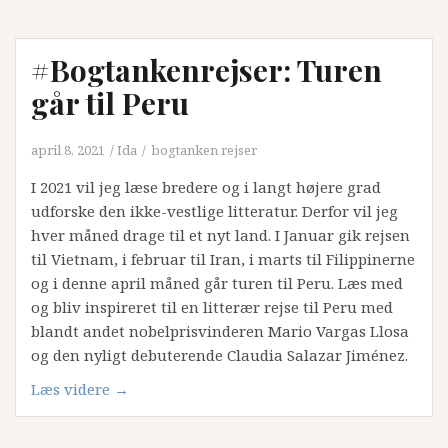
#Bogtankenrejser: Turen
går til Peru
april 8, 2021
Ida
bogtanken rejser
I 2021 vil jeg læse bredere og i langt højere grad
udforske den ikke-vestlige litteratur. Derfor vil jeg
hver måned drage til et nyt land. I Januar gik rejsen
til Vietnam, i februar til Iran, i marts til Filippinerne
og i denne april måned går turen til Peru. Læs med
og bliv inspireret til en litterær rejse til Peru med
blandt andet nobelprisvinderen Mario Vargas Llosa
og den nyligt debuterende Claudia Salazar Jiménez.
“#Bogtankenrejser:
Læs videre
→
Turen
går