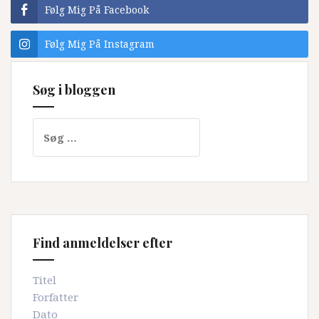
rejse
Følg Mig På Facebook
til
Iran”
Følg Mig På Instagram
Søg i bloggen
Søg
efter:
Find anmeldelser efter
Titel
Forfatter
Dato