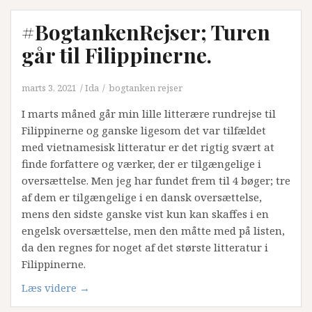
til
#BogtankenRejser; Turen
Peru”
går til Filippinerne.
marts 3, 2021
Ida
bogtanken rejser
I marts måned går min lille litterære rundrejse til
Filippinerne og ganske ligesom det var tilfældet
med vietnamesisk litteratur er det rigtig svært at
finde forfattere og værker, der er tilgængelige i
oversættelse. Men jeg har fundet frem til 4 bøger; tre
af dem er tilgængelige i en dansk oversættelse,
mens den sidste ganske vist kun kan skaffes i en
engelsk oversættelse, men den måtte med på listen,
da den regnes for noget af det største litteratur i
Filippinerne.
“#BogtankenRejser;
Læs videre
→
Turen