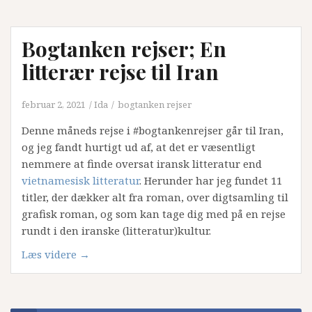
går
til
Bogtanken rejser; En
Filippinerne.”
litterær rejse til Iran
februar 2, 2021
Ida
bogtanken rejser
Denne måneds rejse i #bogtankenrejser går til Iran,
og jeg fandt hurtigt ud af, at det er væsentligt
nemmere at finde oversat iransk litteratur end
vietnamesisk litteratur
. Herunder har jeg fundet 11
titler, der dækker alt fra roman, over digtsamling til
grafisk roman, og som kan tage dig med på en rejse
rundt i den iranske (litteratur)kultur.
“Bogtanken
Læs videre
→
rejser;
En
litterær