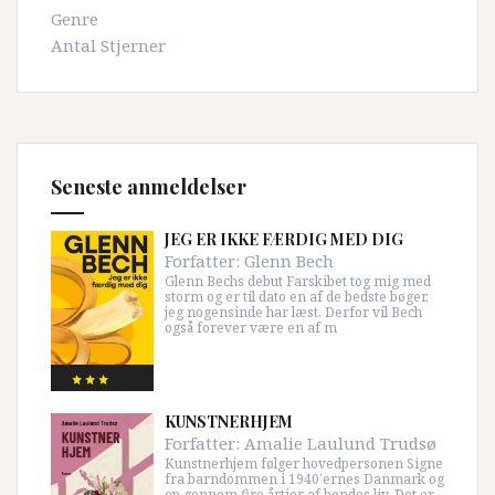
Genre
Antal Stjerner
Seneste anmeldelser
JEG ER IKKE FÆRDIG MED DIG
Forfatter:
Glenn Bech
Glenn Bechs debut Farskibet tog mig med
storm og er til dato en af de bedste bøger,
jeg nogensinde har læst. Derfor vil Bech
også forever være en af m
KUNSTNERHJEM
Forfatter:
Amalie Laulund Trudsø
Kunstnerhjem følger hovedpersonen Signe
fra barndommen i 1940’ernes Danmark og
op gennem fire årtier af hendes liv. Det er