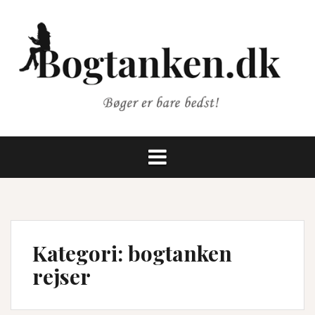
Videre
til
indhold
Kategori:
bogtanken
rejser