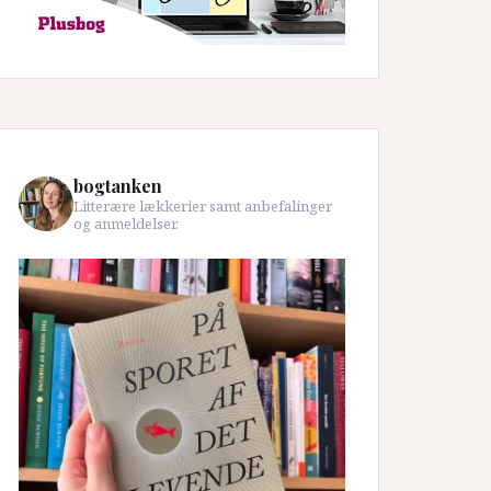
bogtanken
Litterære lækkerier samt anbefalinger
og anmeldelser.