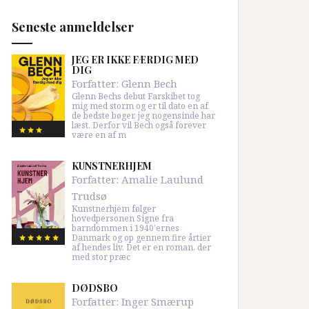
Seneste anmeldelser
JEG ER IKKE FÆRDIG MED
DIG
Forfatter:
Glenn Bech
Glenn Bechs debut Farskibet tog
mig med storm og er til dato en af
de bedste bøger, jeg nogensinde har
læst. Derfor vil Bech også forever
være en af m
KUNSTNERHJEM
Forfatter:
Amalie Laulund
Trudsø
Kunstnerhjem følger
hovedpersonen Signe fra
barndommen i 1940’ernes
Danmark og op gennem fire årtier
af hendes liv. Det er en roman, der
med stor præc
DØDSBO
Forfatter:
Inger Smærup