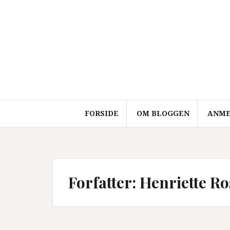
Videre
til
indhold
FORSIDE
OM BLOGGEN
ANME
Forfatter:
Henriette R