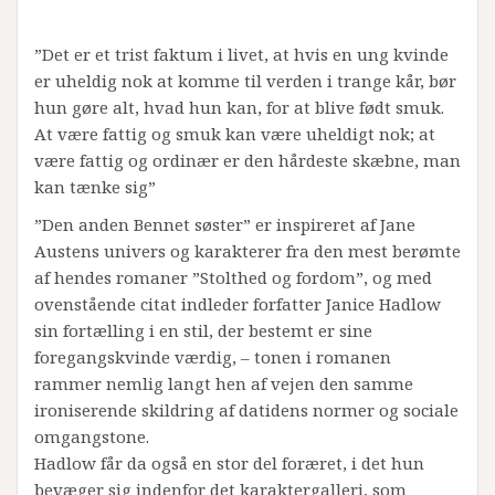
”Det er et trist faktum i livet, at hvis en ung kvinde
er uheldig nok at komme til verden i trange kår, bør
hun gøre alt, hvad hun kan, for at blive født smuk.
At være fattig og smuk kan være uheldigt nok; at
være fattig og ordinær er den hårdeste skæbne, man
kan tænke sig”
”Den anden Bennet søster” er inspireret af Jane
Austens univers og karakterer fra den mest berømte
af hendes romaner ”Stolthed og fordom”, og med
ovenstående citat indleder forfatter Janice Hadlow
sin fortælling i en stil, der bestemt er sine
foregangskvinde værdig, – tonen i romanen
rammer nemlig langt hen af vejen den samme
ironiserende skildring af datidens normer og sociale
omgangstone.
Hadlow får da også en stor del foræret, i det hun
bevæger sig indenfor det karaktergalleri, som