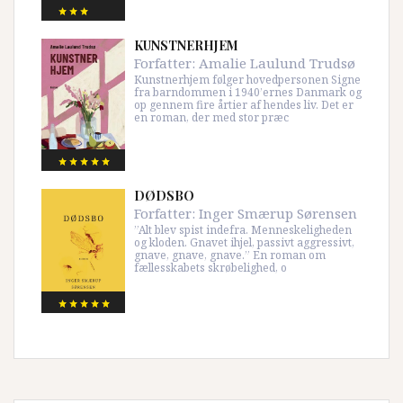
KUNSTNERHJEM
Forfatter:
Amalie Laulund Trudsø
Kunstnerhjem følger hovedpersonen Signe
fra barndommen i 1940’ernes Danmark og
op gennem fire årtier af hendes liv. Det er
en roman, der med stor præc
DØDSBO
Forfatter:
Inger Smærup Sørensen
”Alt blev spist indefra. Menneskeligheden
og kloden. Gnavet ihjel, passivt aggressivt,
gnave, gnave, gnave.” En roman om
fællesskabets skrøbelighed, o