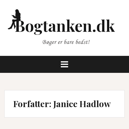
Videre
til
indhold
Forfatter:
Janice Hadlow