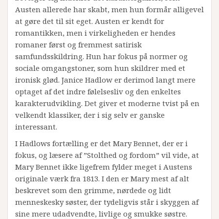
Austen allerede har skabt, men hun formår alligevel
at gøre det til sit eget. Austen er kendt for
romantikken, men i virkeligheden er hendes
romaner først og fremmest satirisk
samfundsskildring. Hun har fokus på normer og
sociale omgangstoner, som hun skildrer med et
ironisk glød. Janice Hadlow er derimod langt mere
optaget af det indre følelsesliv og den enkeltes
karakterudvikling. Det giver et moderne tvist på en
velkendt klassiker, der i sig selv er ganske
interessant.
I Hadlows fortælling er det Mary Bennet, der er i
fokus, og læsere af ”Stolthed og fordom” vil vide, at
Mary Bennet ikke ligefrem fylder meget i Austens
originale værk fra 1813. I den er Mary mest af alt
beskrevet som den grimme, nørdede og lidt
menneskesky søster, der tydeligvis står i skyggen af
sine mere udadvendte, livlige og smukke søstre.