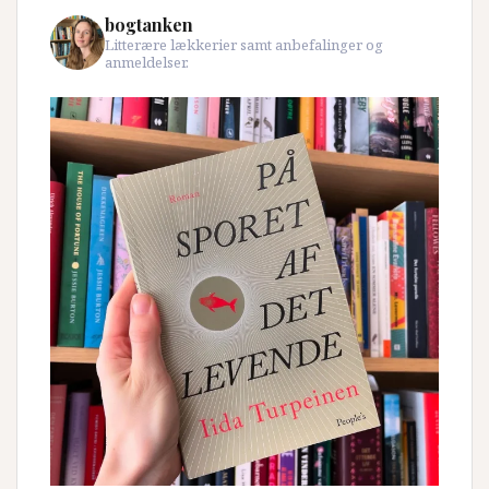
bogtanken
Litterære lækkerier samt anbefalinger og
anmeldelser.