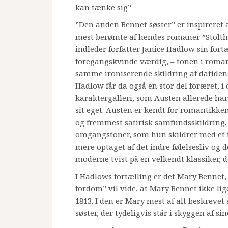
kan tænke sig”
”Den anden Bennet søster” er inspireret 
mest berømte af hendes romaner ”Stolth
indleder forfatter Janice Hadlow sin fortæ
foregangskvinde værdig, – tonen i roma
samme ironiserende skildring af datide
Hadlow får da også en stor del foræret, i
karaktergalleri, som Austen allerede har
sit eget. Austen er kendt for romantikke
og fremmest satirisk samfundsskildring.
omgangstoner, som hun skildrer med et i
mere optaget af det indre følelsesliv og 
moderne tvist på en velkendt klassiker, de
I Hadlows fortælling er det Mary Bennet, 
fordom” vil vide, at Mary Bennet ikke li
1813. I den er Mary mest af alt beskrev
søster, der tydeligvis står i skyggen af s