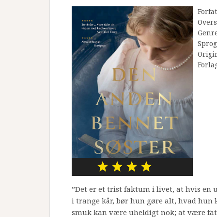
Forfa
Overs
Genr
Sprog
Origi
Forla
”Det er et trist faktum i livet, at hvis 
i trange kår, bør hun gøre alt, hvad hun k
smuk kan være uheldigt nok; at være fa