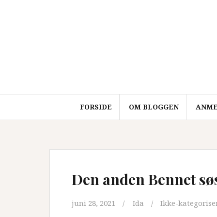
Videre
til
indhold
FORSIDE
OM BLOGGEN
ANME
Den anden Bennet sø
juni 28, 2021
Ida
Ikke-kategorise