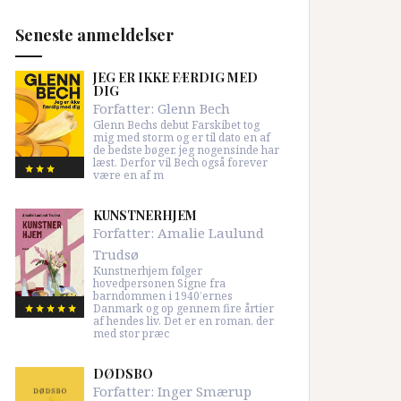
Seneste anmeldelser
JEG ER IKKE FÆRDIG MED
DIG
Forfatter:
Glenn Bech
Glenn Bechs debut Farskibet tog
mig med storm og er til dato en af
de bedste bøger, jeg nogensinde har
læst. Derfor vil Bech også forever
være en af m
KUNSTNERHJEM
Forfatter:
Amalie Laulund
Trudsø
Kunstnerhjem følger
hovedpersonen Signe fra
barndommen i 1940’ernes
Danmark og op gennem fire årtier
af hendes liv. Det er en roman, der
med stor præc
DØDSBO
Forfatter:
Inger Smærup