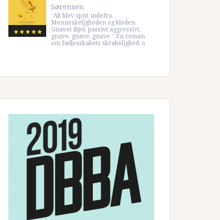
Sørensen
”Alt blev spist indefra.
Menneskeligheden og kloden.
Gnavet ihjel, passivt aggressivt,
gnave, gnave, gnave.” En roman
om fællesskabets skrøbelighed, o