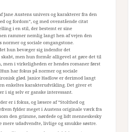
af Jane Austens univers og karakterer fra den
ed og fordom”, og med ovenstående citat
lling i en stil, der bestemt er sine
nen rammer nemlig langt hen af vejen den
ns normer og sociale omgangstone.
 det hun bevæger sig indenfor det
 skabt, men hun formår alligevel at gøre det til
n, men i virkeligheden er hendes romaner først
 Hun har fokus på normer og sociale
ronisk glød. Janice Hadlow er derimod langt
den enkeltes karakterudvikling. Det giver et
r i sig selv er ganske interessant.
der er i fokus, og læsere af ”Stolthed og
gefrem fylder meget i Austens originale værk fra
et som den grimme, nørdede og lidt menneskesky
ine mere udadvendte, livlige og smukke søstre.