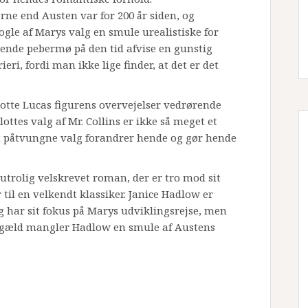
e end Austen var for 200 år siden, og
le af Marys valg en smule urealistiske for
ende pebermø på den tid afvise en gunstig
ieri, fordi man ikke lige finder, at det er det
otte Lucas figurens overvejelser vedrørende
ottes valg af Mr. Collins er ikke så meget et
t påtvungne valg forandrer hende og gør hende
 utrolig velskrevet roman, der er tro mod sit
til en velkendt klassiker. Janice Hadlow er
har sit fokus på Marys udviklingsrejse, men
engæld mangler Hadlow en smule af Austens