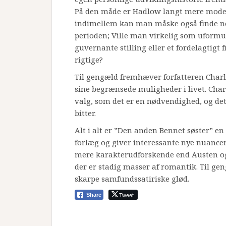
På den måde er Hadlow langt mere modern
indimellem kan man måske også finde nog
perioden; Ville man virkelig som uformu
guvernante stilling eller et fordelagtigt fr
rigtige?
Til gengæld fremhæver forfatteren Charl
sine begrænsede muligheder i livet. Charl
valg, som det er en nødvendighed, og de
bitter.
Alt i alt er ”Den anden Bennet søster” en
forlæg og giver interessante nye nuancer 
mere karakterudforskende end Austen og 
der er stadig masser af romantik. Til g
skarpe samfundssatiriske glød.
Tweet
Share