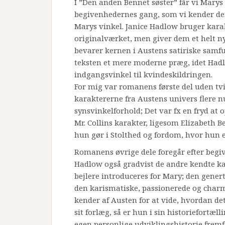
I ”Den anden Bennet søster” får vi Marys f
begivenhedernes gang, som vi kender dem
Marys vinkel. Janice Hadlow bruger karak
originalværket, men giver dem et helt ny
bevarer kernen i Austens satiriske samfu
teksten et mere moderne præg, idet Had
indgangsvinkel til kvindeskildringen.
For mig var romanens første del uden tvi
karaktererne fra Austens univers flere n
synsvinkelforhold; Det var fx en fryd at 
Mr. Collins karakter, ligesom Elizabeth 
hun gør i Stolthed og fordom, hvor hun 
Romanens øvrige dele foregår efter begiv
Hadlow også gradvist de andre kendte kara
bejlere introduceres for Mary; den gen
den karismatiske, passionerede og charm
kender af Austen for at vide, hvordan d
sit forlæg, så er hun i sin historiefortæll
egen personlige udviklingshistorie frem