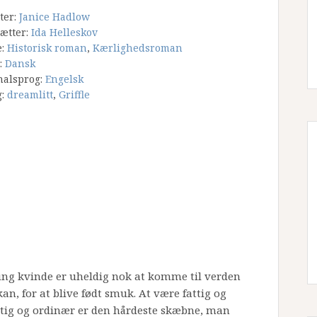
tter:
Janice Hadlow
ætter:
Ida Helleskov
e:
Historisk roman
,
Kærlighedsroman
:
Dansk
nalsprog:
Engelsk
g:
dreamlitt
,
Griffle
en ung kvinde er uheldig nok at komme til verden
an, for at blive født smuk. At være fattig og
ttig og ordinær er den hårdeste skæbne, man