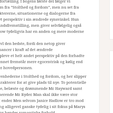
ortælling. I bogens første del følger vi
 fra ”Stolthed og fordom”, men nu set fra
tererne, situationerne og dialogerne fra
t perspektiv i sin ændrede synsvinkel. Hun
ndsfremstilling, men giver selvfølgelig også
low tydeligvis har en anden og mere moderne
vl den bedste, fordi den netop giver
uancer i kraft af det ændrede
opleve et helt andet perspektiv på den forhadte
Bennet fremstår mere egocentrisk og kølig end
er hovedpersonen.
enhederne i Stolthed og fordom, og her slipper
kterer for at give plads til nye. To potentielle
erte, belæste og drømmende Mr. Hayward samt
erende Mr. Ryder. Man skal ikke være stor
et ender. Men selvom Janice Hadlow er tro mod
ing alligevel ganske tydelig i sit fokus på Marys
for hendes romantiske forhold.