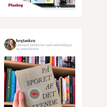
bogtanken
Litterære lækkerier samt anbefalinger
og anmeldelser.