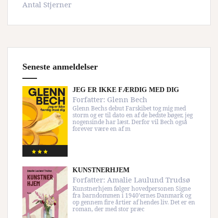
Antal Stjerner
Seneste anmeldelser
JEG ER IKKE FÆRDIG MED DIG
Forfatter:
Glenn Bech
Glenn Bechs debut Farskibet tog mig med
storm og er til dato en af de bedste bøger, jeg
nogensinde har læst. Derfor vil Bech også
forever være en af m
KUNSTNERHJEM
Forfatter:
Amalie Laulund Trudsø
Kunstnerhjem følger hovedpersonen Signe
fra barndommen i 1940’ernes Danmark og
op gennem fire årtier af hendes liv. Det er en
roman, der med stor præc