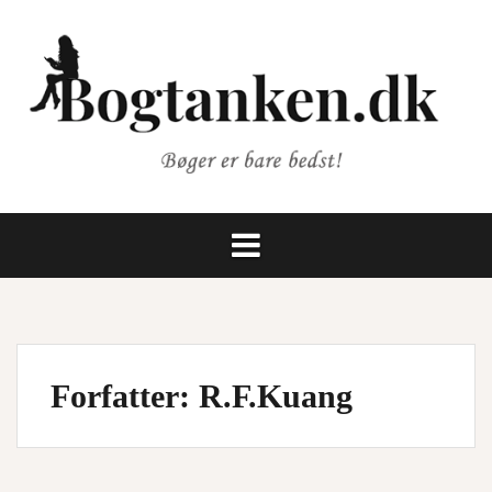
Videre
til
indhold
Forfatter:
R.F.Kuang