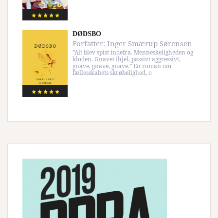
DØDSBO
Forfatter:
Inger Smærup Sørensen
”Alt blev spist indefra. Menneskeligheden og
kloden. Gnavet ihjel, passivt aggressivt,
gnave, gnave, gnave.” En roman om
fællesskabets skrøbelighed, o