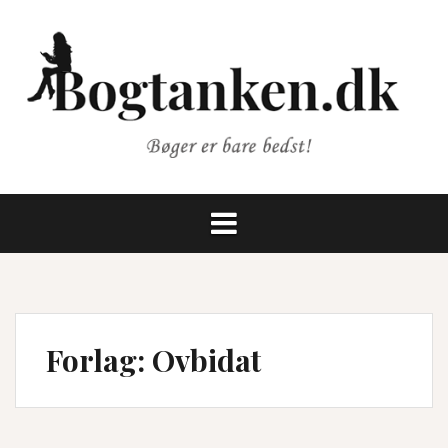
Videre
til
indhold
Forlag:
Ovbidat