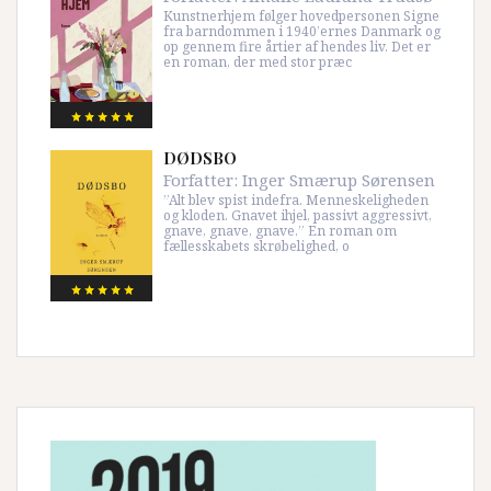
Kunstnerhjem følger hovedpersonen Signe
fra barndommen i 1940’ernes Danmark og
op gennem fire årtier af hendes liv. Det er
en roman, der med stor præc
DØDSBO
Forfatter:
Inger Smærup Sørensen
”Alt blev spist indefra. Menneskeligheden
og kloden. Gnavet ihjel, passivt aggressivt,
gnave, gnave, gnave.” En roman om
fællesskabets skrøbelighed, o