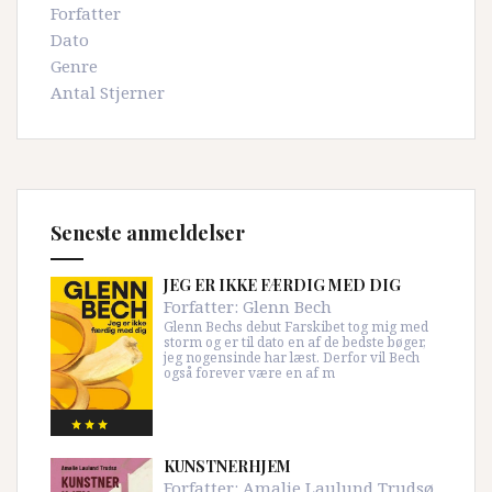
Forfatter
Dato
Genre
Antal Stjerner
Seneste anmeldelser
JEG ER IKKE FÆRDIG MED DIG
Forfatter:
Glenn Bech
Glenn Bechs debut Farskibet tog mig med
storm og er til dato en af de bedste bøger,
jeg nogensinde har læst. Derfor vil Bech
også forever være en af m
KUNSTNERHJEM
Forfatter:
Amalie Laulund Trudsø