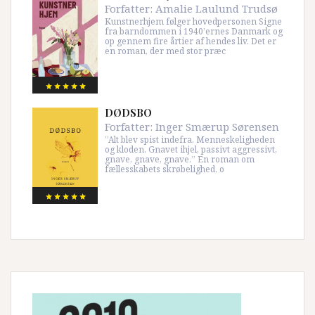
Forfatter:
Amalie Laulund Trudsø
Kunstnerhjem følger hovedpersonen Signe
fra barndommen i 1940’ernes Danmark og
op gennem fire årtier af hendes liv. Det er
en roman, der med stor præc
DØDSBO
Forfatter:
Inger Smærup Sørensen
”Alt blev spist indefra. Menneskeligheden
og kloden. Gnavet ihjel, passivt aggressivt,
gnave, gnave, gnave.” En roman om
fællesskabets skrøbelighed, o