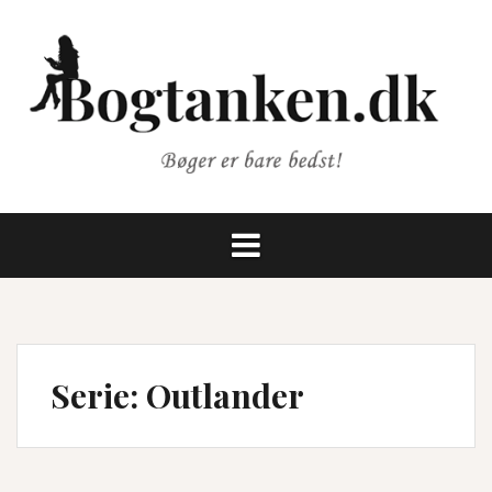
Videre
til
indhold
Serie:
Outlander