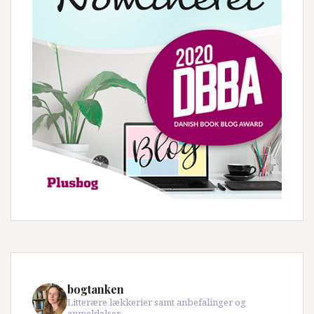
bogtanken
Litterære lækkerier samt anbefalinger og
anmeldelser.