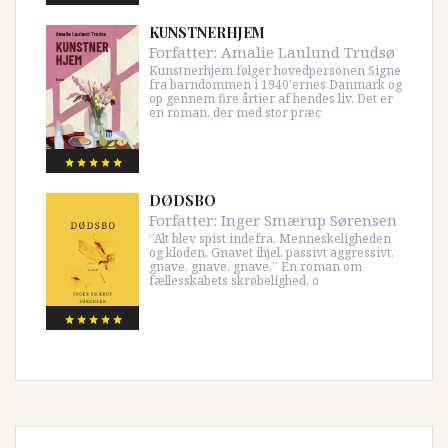
KUNSTNERHJEM
Forfatter:
Amalie Laulund Trudsø
Kunstnerhjem følger hovedpersonen Signe
fra barndommen i 1940’ernes Danmark og
op gennem fire årtier af hendes liv. Det er
en roman, der med stor præc
DØDSBO
Forfatter:
Inger Smærup Sørensen
”Alt blev spist indefra. Menneskeligheden
og kloden. Gnavet ihjel, passivt aggressivt,
gnave, gnave, gnave.” En roman om
fællesskabets skrøbelighed, o