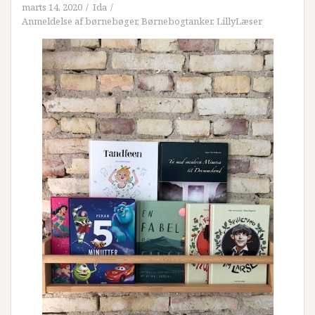
marts 14, 2020
Ida
Anmeldelse af børnebøger
,
Børnebogtanker
,
LillyLæser