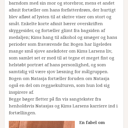
barndom med sin mor og storebror, mens et andet
afsnit fortæller om hans forfatterdrøm, der hurtigt
blev afløst af lysten til at skrive viser om stort og
småt. Enkelte korte afsnit bærer overskriften
skyggesider, og fortæller glimt fra bagsiden af
medaljen; Kims hang til alkohol og smøger og hans
perioder som fraværende far. Bogen har ligeledes
mange små sjove anekdoter om Kims Larsens liv,
som samlet set er med til at tegne et meget fint og
helstøbt portræt af hans personlighed, og som
samtidig vil være sjov læsning for målgruppen.
Bogen om Natasja fortæller foruden om Natasja
også en del om reggaekulturen, som hun lod sig
inspirere af.
Begge bøger fletter på fin vis sangtekster fra
henholdsvis Natasjas og Kims Larsens karriere ind i
fortællingen.
En fabel om