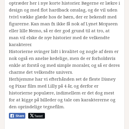
optræder her i nye korte historier. Bøgerne er lækre i
design og med flot hardback omslag, og de vil uden
tvivl vække glæde hos de børn, der er bekendt med
figurerne. Kan man fx ikke få nok af Lynet Mcqueen
eller lille Nemo, så er der god grund til at tro, at
man vil elske de nye historier med de velkendte
karakterer.
Historierne svinger lidt i kvalitet og nogle af dem er
nok også en anelse kedelige, men de er forholdsvis
enkle at forstå og med simple moraler, og så er deres
charme det velkendte univers.
Herhjemme har vi efterhånden set de fleste Disney
og Pixar film med Lilly på 4 år, og derfor er
historierne populære, indimellem er det dog mest
for at kigge på billeder og tale om karaktererne og
den oprindelige tegnefilm.
Tweet
Share