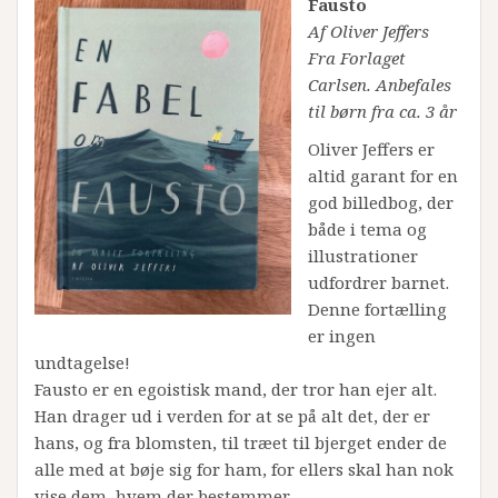
Fausto
Af Oliver Jeffers
Fra Forlaget
Carlsen. Anbefales
til børn fra ca. 3 år
Oliver Jeffers er
altid garant for en
god billedbog, der
både i tema og
illustrationer
udfordrer barnet.
Denne fortælling
er ingen
undtagelse!
Fausto er en egoistisk mand, der tror han ejer alt.
Han drager ud i verden for at se på alt det, der er
hans, og fra blomsten, til træet til bjerget ender de
alle med at bøje sig for ham, for ellers skal han nok
vise dem, hvem der bestemmer.