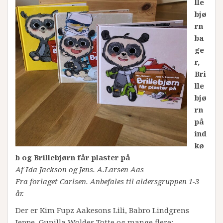
lle
bjø
rn
ba
ge
r,
Bri
lle
bjø
rn
på
ind
kø
b og Brillebjørn får plaster på
Af Ida Jackson og Jens. A.Larsen Aas
Fra forlaget Carlsen. Anbefales til aldersgruppen 1-3
år.
Der er Kim Fupz Aakesons Lili, Babro Lindgrens
Jeppe, Gunilla Woldes Totte og mange flere;