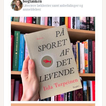
bogtanken
Litterære lækkerier samt anbefalinger og
anmeldelser.