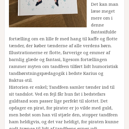
Det kan man
læse meget
mere om i
denne
fantasifulde
fortælling om en lille fe med hang til kaffe og flotte
tænder, der køber tænderne af alle verdens børn.
Illustrationerne er flotte, farverige og emmer af
barnlig glæde og fantasi, ligesom fortællingen
rammer myten om tandfeen tilført lidt humoristisk
tandbørstningspædagogik i bedste Karius og
Baktus-stil.
Historien er enkel; Tandfeen samler tænder ind til
sit tandslot. Ved en fejl får hun fat i bedstefars
guldtand som passer lige perfekt til slottet. Det
opdager en pirat, for pirater er jo vilde med guld,
men bedst som han vil stjæle den, stopper tandfeen
ham heldigvis, og det var heldigt, for piraten kunne
godt trænge til lidt af tandfeens evner udi