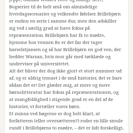
Bogserier til de helt små om almindelige
hverdagsscenarier og velkendte følelser. Brillebjørn
er endnu en serie i samme dur, men den adskiller
sig ved i særlig grad at have fokus på
repræsentation. Brillebjørn har fx to mødre,
hjemme hos vennen Bo er det far der tager
barselstjansen og så har Brillebjørn en god ven, der
hedder Warsan, hvis mor går med tørklæde og
underviser på universitetet.
Alt det bliver der dog ikke gjort et stort nummer ud
af, og er aldrig temaet i de små historier, det er bare
sådan det er! Det glæder mig, at mere og mere
børnelitteratur har fokus på repræsentationen, og
at mangfoldighed i stigende grad er en del af de
historier, vi fortæller vores børn.
Et minus ved bøgerne er dog helt klart, at
forfatteren (eller oversætteren?) roder en lille smule
rundt i Brillebjørns to mødre, – det er lidt forskelligt,