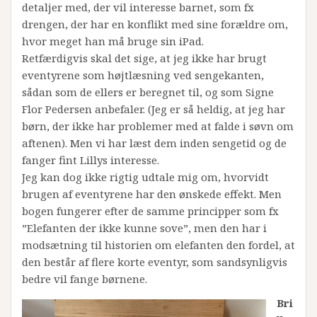
detaljer med, der vil interesse barnet, som fx
drengen, der har en konflikt med sine forældre om,
hvor meget han må bruge sin iPad.
Retfærdigvis skal det sige, at jeg ikke har brugt
eventyrene som højtlæsning ved sengekanten,
sådan som de ellers er beregnet til, og som Signe
Flor Pedersen anbefaler. (Jeg er så heldig, at jeg har
børn, der ikke har problemer med at falde i søvn om
aftenen). Men vi har læst dem inden sengetid og de
fanger fint Lillys interesse.
Jeg kan dog ikke rigtig udtale mig om, hvorvidt
brugen af eventyrene har den ønskede effekt. Men
bogen fungerer efter de samme principper som fx
”Elefanten der ikke kunne sove”, men den har i
modsætning til historien om elefanten den fordel, at
den består af flere korte eventyr, som sandsynligvis
bedre vil fange børnene.
Bri