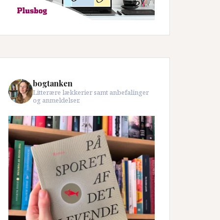
bogtanken
Litterære lækkerier samt anbefalinger
og anmeldelser.