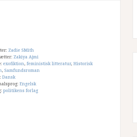
tter:
Zadie SMith
ætter:
Zakiya Ajmi
e:
exofiktion
,
feministisk litteratur
,
Historisk
n
,
Samfundsroman
:
Dansk
nalsprog:
Engelsk
g:
politikens forlag