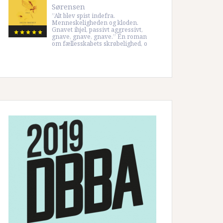
Sørensen
”Alt blev spist indefra.
Menneskeligheden og kloden.
Gnavet ihjel, passivt aggressivt,
gnave, gnave, gnave.” En roman
om fællesskabets skrøbelighed, o