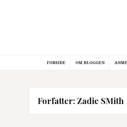
Videre
til
indhold
FORSIDE
OM BLOGGEN
ANME
Forfatter:
Zadie SMith