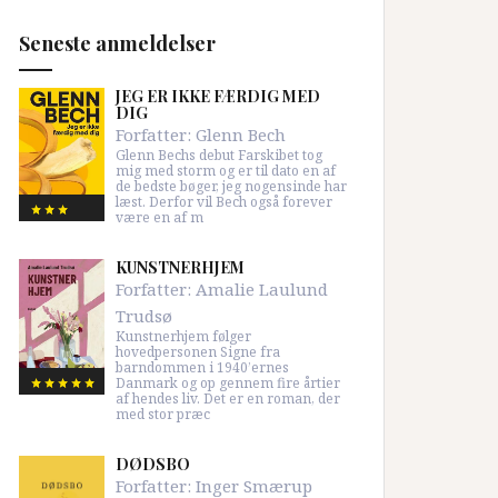
Seneste anmeldelser
JEG ER IKKE FÆRDIG MED
DIG
Forfatter:
Glenn Bech
Glenn Bechs debut Farskibet tog
mig med storm og er til dato en af
de bedste bøger, jeg nogensinde har
læst. Derfor vil Bech også forever
være en af m
KUNSTNERHJEM
Forfatter:
Amalie Laulund
Trudsø
Kunstnerhjem følger
hovedpersonen Signe fra
barndommen i 1940’ernes
Danmark og op gennem fire årtier
af hendes liv. Det er en roman, der
med stor præc
DØDSBO
Forfatter:
Inger Smærup