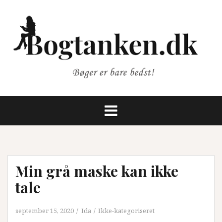
Videre
til
indhold
Min grå maske kan ikke
tale
september 15, 2020
Ida
Ikke-kategoriseret