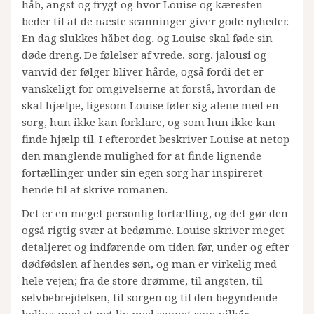
håb, angst og frygt og hvor Louise og kæresten
beder til at de næste scanninger giver gode nyheder.
En dag slukkes håbet dog, og Louise skal føde sin
døde dreng. De følelser af vrede, sorg, jalousi og
vanvid der følger bliver hårde, også fordi det er
vanskeligt for omgivelserne at forstå, hvordan de
skal hjælpe, ligesom Louise føler sig alene med en
sorg, hun ikke kan forklare, og som hun ikke kan
finde hjælp til. I efterordet beskriver Louise at netop
den manglende mulighed for at finde lignende
fortællinger under sin egen sorg har inspireret
hende til at skrive romanen.
Det er en meget personlig fortælling, og det gør den
også rigtig svær at bedømme. Louise skriver meget
detaljeret og indførende om tiden før, under og efter
dødfødslen af hendes søn, og man er virkelig med
hele vejen; fra de store drømme, til angsten, til
selvbebrejdelsen, til sorgen og til den begyndende
heling mod et nyt liv med savnet som vilkår.