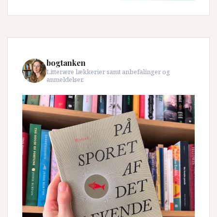
bogtanken
Litterære lækkerier samt anbefalinger og
anmeldelser.