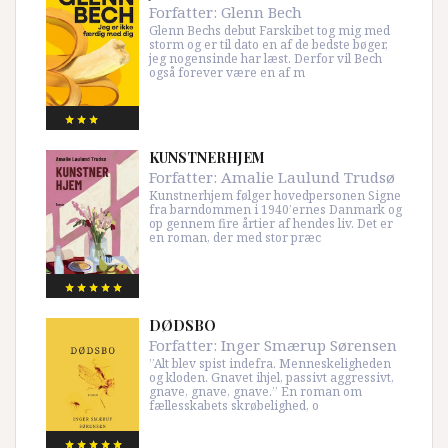
Forfatter:
Glenn Bech
Glenn Bechs debut Farskibet tog mig med
storm og er til dato en af de bedste bøger,
jeg nogensinde har læst. Derfor vil Bech
også forever være en af m
KUNSTNERHJEM
Forfatter:
Amalie Laulund Trudsø
Kunstnerhjem følger hovedpersonen Signe
fra barndommen i 1940’ernes Danmark og
op gennem fire årtier af hendes liv. Det er
en roman, der med stor præc
DØDSBO
Forfatter:
Inger Smærup Sørensen
”Alt blev spist indefra. Menneskeligheden
og kloden. Gnavet ihjel, passivt aggressivt,
gnave, gnave, gnave.” En roman om
fællesskabets skrøbelighed, o