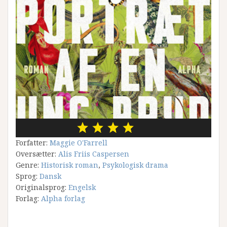
Forfatter:
Maggie O'Farrell
Oversætter:
Alis Friis Caspersen
Genre:
Historisk roman
,
Psykologisk drama
Sprog:
Dansk
Originalsprog:
Engelsk
Forlag:
Alpha forlag