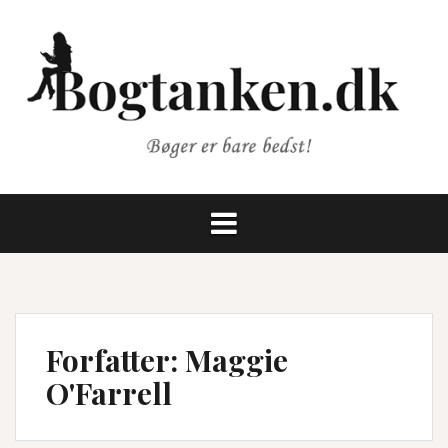
Videre
til
indhold
Forfatter:
Maggie
O'Farrell