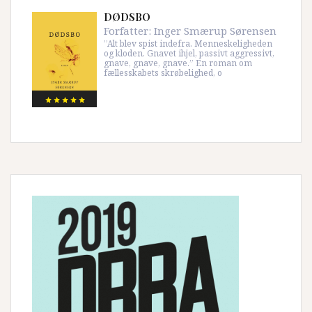
DØDSBO
Forfatter:
Inger Smærup Sørensen
”Alt blev spist indefra. Menneskeligheden
og kloden. Gnavet ihjel, passivt aggressivt,
gnave, gnave, gnave.” En roman om
fællesskabets skrøbelighed, o