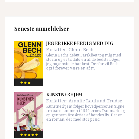
Seneste anmeldelser
JEG ER IKKE FÆRDIG MED DIG
Forfatter:
Glenn Bech
Glenn Bechs debut Farskibet tog mig med
storm og er til dato en af de bedste bøger,
jeg nogensinde har læst. Derfor vil Bech
også forever være en af m
KUNSTNERHJEM
Forfatter:
Amalie Laulund Trudsø
Kunstnerhjem følger hovedpersonen Signe
fra barndommen i 1940’ernes Danmark og
op gennem fire årtier af hendes liv. Det er
en roman, der med stor præc