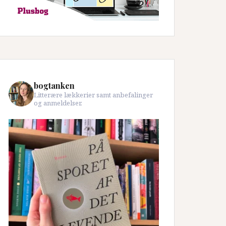
bogtanken
Litterære lækkerier samt anbefalinger
og anmeldelser.