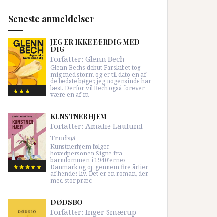
Seneste anmeldelser
JEG ER IKKE FÆRDIG MED
DIG
Forfatter:
Glenn Bech
Glenn Bechs debut Farskibet tog
mig med storm og er til dato en af
de bedste bøger, jeg nogensinde har
læst. Derfor vil Bech også forever
være en af m
KUNSTNERHJEM
Forfatter:
Amalie Laulund
Trudsø
Kunstnerhjem følger
hovedpersonen Signe fra
barndommen i 1940’ernes
Danmark og op gennem fire årtier
af hendes liv. Det er en roman, der
med stor præc
DØDSBO
Forfatter:
Inger Smærup