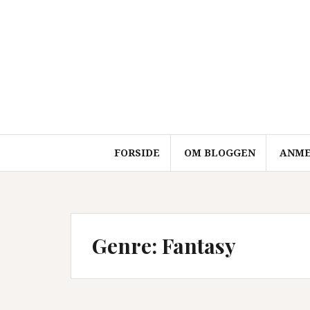
Videre
til
indhold
FORSIDE
OM BLOGGEN
ANME
Genre:
Fantasy