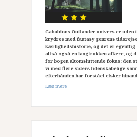
Gabaldons Outlander univers er uden t
krydres med fantasy genrens tidsrejs
kærlighedshistorie, og det er egentli
altså også en langtrukken affære, og d
for bogen altomsluttende fokus; den s
vi med flere siders lidenskabelige sa
efterhånden har forstået elsker hinand
Læs mere