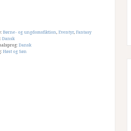
e:
Børne- og ungdomsfiktion
,
Eventyr
,
Fantasy
:
Dansk
nalsprog:
Dansk
g:
Høst og Søn