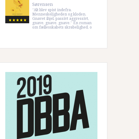
Sørensen
”Alt blev spist indefra.
Menneskeligheden og kloden.
Gnavet ihjel, passivt aggressivt,
gnave, gnave, gnave.” En roman
om fællesskabets skrøbelighed, o