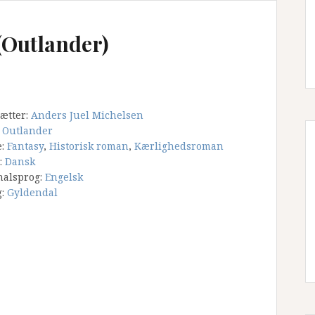
(Outlander)
ætter:
Anders Juel Michelsen
:
Outlander
e:
Fantasy
,
Historisk roman
,
Kærlighedsroman
:
Dansk
nalsprog:
Engelsk
g:
Gyldendal