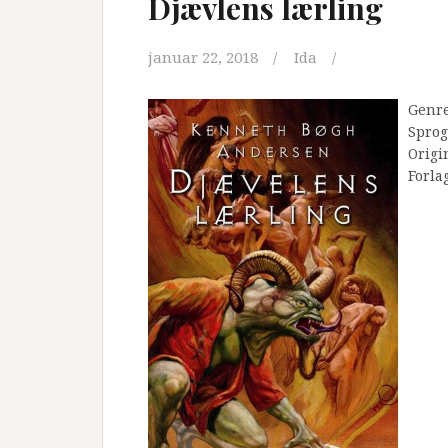
Djævlens lærling
januar 22, 2018
Ida
Genr
Sprog
Origi
Forla