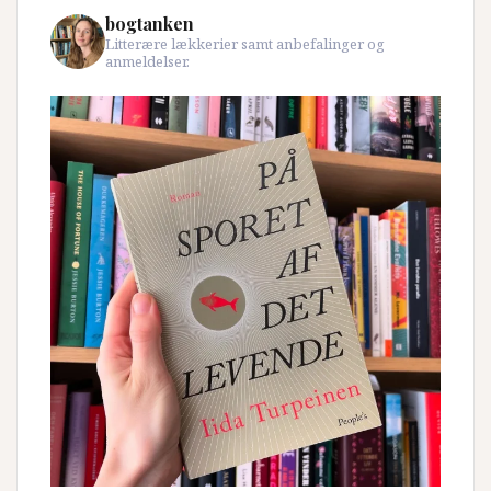
bogtanken
Litterære lækkerier samt anbefalinger og
anmeldelser.