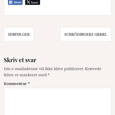
Tweet
Share
Indlægsnavigation
SENFØLGER
SCHRÖDINGERS GRRRL
Skriv et svar
Din e-mailadresse vil ikke blive publiceret.
Krævede
felter er markeret med
*
Kommentar
*