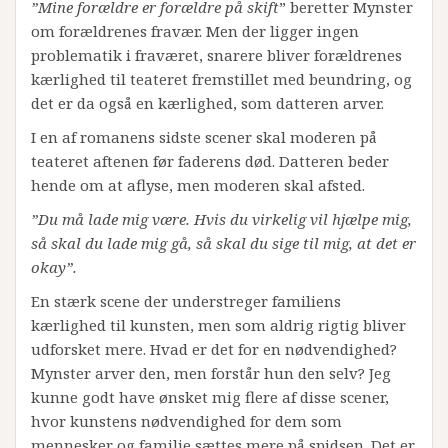
”Mine forældre er forældre på skift
” beretter Mynster
om forældrenes fravær. Men der ligger ingen
problematik i fraværet, snarere bliver forældrenes
kærlighed til teateret fremstillet med beundring, og
det er da også en kærlighed, som datteren arver.
I en af romanens sidste scener skal moderen på
teateret aftenen før faderens død. Datteren beder
hende om at aflyse, men moderen skal afsted.
”Du må lade mig være. Hvis du virkelig vil hjælpe mig,
så skal du lade mig gå, så skal du sige til mig, at det er
okay”.
En stærk scene der understreger familiens
kærlighed til kunsten, men som aldrig rigtig bliver
udforsket mere. Hvad er det for en nødvendighed?
Mynster arver den, men forstår hun den selv? Jeg
kunne godt have ønsket mig flere af disse scener,
hvor kunstens nødvendighed for dem som
mennesker og familie sættes mere på spidsen. Det er