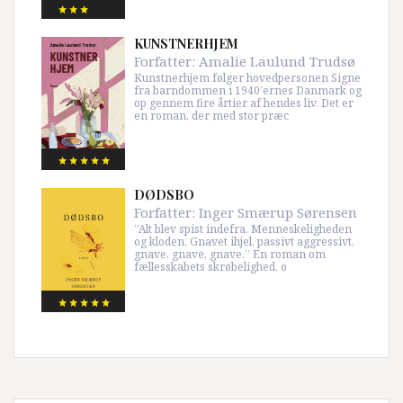
KUNSTNERHJEM
Forfatter:
Amalie Laulund Trudsø
Kunstnerhjem følger hovedpersonen Signe
fra barndommen i 1940’ernes Danmark og
op gennem fire årtier af hendes liv. Det er
en roman, der med stor præc
DØDSBO
Forfatter:
Inger Smærup Sørensen
”Alt blev spist indefra. Menneskeligheden
og kloden. Gnavet ihjel, passivt aggressivt,
gnave, gnave, gnave.” En roman om
fællesskabets skrøbelighed, o