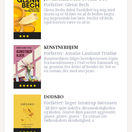
Forfatter:
Glenn Bech
Glenn Bechs debut Farskibet tog mig med
storm og er til dato en af de bedste bøger,
jeg nogensinde har læst. Derfor vil Bech
også forever være en af m
KUNSTNERHJEM
Forfatter:
Amalie Laulund Trudsø
Kunstnerhjem følger hovedpersonen Signe
fra barndommen i 1940’ernes Danmark og
op gennem fire årtier af hendes liv. Det er
en roman, der med stor præc
DØDSBO
Forfatter:
Inger Smærup Sørensen
”Alt blev spist indefra. Menneskeligheden
og kloden. Gnavet ihjel, passivt aggressivt,
gnave, gnave, gnave.” En roman om
fællesskabets skrøbelighed, o