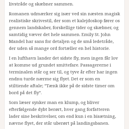
livstråde og skæbner sammen.
Romanen udmærker sig især ved sin næsten magisk
realistiske skrivestil, der som et kalejdoskop fører os
gennem landskaber, forskellige tider og skæbner, og
samtidig væver det hele sammen. Emily St. John
Mandel har sans for detaljen og de små ledetråde,
der uden så mange ord fortæller en hel historie.
I en lufthavn lander det sidste fly, men ingen får lov
at komme ud grundet smittefare. Passagererne i
terminalen står og ser til, og tyve år efter har ingen
endnu turde nærme sig flyet. Det er som en
stiltiende aftale; ”Tænk ikke på de sidste timer om
bord på det fly”.
Som læser synker man en klump, og bliver
efterfølgende dybt berørt, hver gang forfatteren
lader sine beskrivelser, om end kun i en bisætning,
nævne flyet, der står uberørt på landingsbanen.