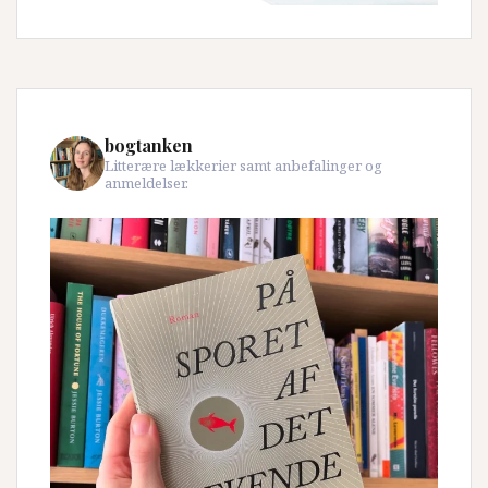
bogtanken
Litterære lækkerier samt anbefalinger og
anmeldelser.