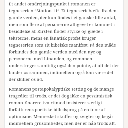
Et andet omdrejningspunkt i romanen er
tegneserien ”Station 11”. Et tegneseriehæfte fra den
gamle verden, der kun findes i et ganske lille antal,
men som flere af personerne alligevel er kommet i
besiddelse af. Kirsten finder styrke og glæde i
teksterne, mens en fanatisk profet bruger
tegneserien som sit bibelske manifest. På den måde
forbindes den gamle verden med den nye og
personerne med hinanden, og romanen
understreger samtidig også den pointe, at alt det der
binder os sammen, indimellem også kan være det
der skiller os ad.
Romanens postapokalyptiske setting og de mange
tragedier til trods, er det dog ikke en pessimistisk
roman. Snarere tværtimod insisterer særligt
forfatterens poetiske billedsprog på en tone af
optimisme. Mennesket skuffer og svigter og begår
indimellem grusomheder, men der er håb trods alt.