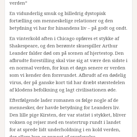
verden”
En vidunderlig smuk og billedrig dystopisk
fortælling om menneskelige relationer og den
betydning vi har for hinandens liv – på godt og ondt.
En vinterkold aften i Chicago opføres et stykke af
Shakespeare, og den berømte skuespiller Arthur
Leander falder død om på scenen af hjertestop. Den
afbrudte forestilling skal vise sig at være den sidste i
en normal verden, for kun et døgn senere er verden
som vi kender den forsvundet. Afbrudt af en dødelig
virus, der på ganske kort tid har dræbt størstedelen
af klodens befolkning og lagt civilisationen øde.
Efterfølgende lader romanen os følge nogle af de
mennesker, der havde betydning for Leanders liv.
Den lille pige Kirsten, der var statist i stykket, bliver
voksen og rejser med en teatertrup rundt i landet
for at sprede lidt underholdning i en kold verden,
der ellers kun er præget af overlevelse.