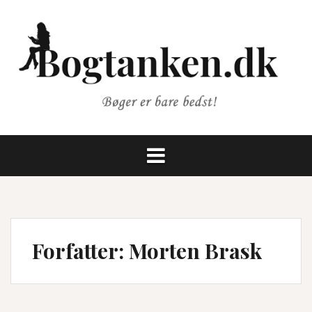
Videre
til
indhold
Forfatter:
Morten Brask