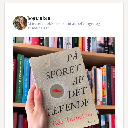
bogtanken
Litterære lækkerier samt anbefalinger og
anmeldelser.