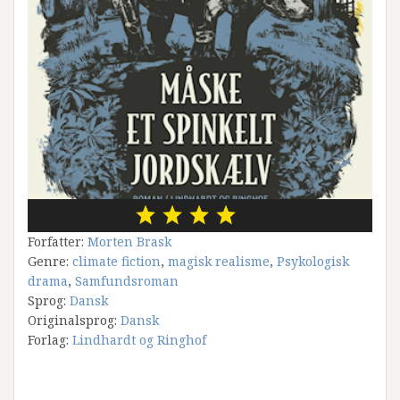
Forfatter:
Morten Brask
Genre:
climate fiction
,
magisk realisme
,
Psykologisk
drama
,
Samfundsroman
Sprog:
Dansk
Originalsprog:
Dansk
Forlag:
Lindhardt og Ringhof