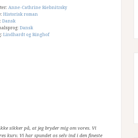
tter:
Anne-Cathrine Riebnitzsky
e:
Historisk roman
:
Dansk
nalsprog:
Dansk
g:
Lindhardt og Ringhof
ikke sikker på, at jeg bryder mig om vores. Vi
es kurv. Vi har spundet os selv ind i den fineste