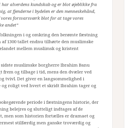
Vi har alverdens kundskab og er blot øjeblikke fra
ig, at fjenderne i bydelen er den menneskehånd,
f vores forsvarsværk blot for at tage vores
ke andet”
efolkningen i og omkring den berømte fæstning
 af 1300 tallet endnu tilhørte den muslimske
selandet mellem muslimsk og kristent
s sidste muslimske borgherre Ibrahim Banu
t frem og tilbage i tid, mens den dvæler ved
og tvivl. Det giver en langsommelighed i
 og roligt ved hvert et skridt Ibrahim tager og
okegørende periode i fæstningens historie, der
ing belejres og slutteligt indtages af de
ot, men som historien fortælles er dramaet og
nærmest stilfærdig men ganske troværdig og