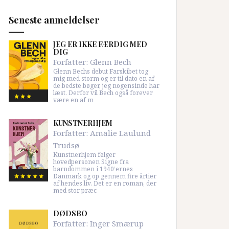
Seneste anmeldelser
JEG ER IKKE FÆRDIG MED
DIG
Forfatter:
Glenn Bech
Glenn Bechs debut Farskibet tog
mig med storm og er til dato en af
de bedste bøger, jeg nogensinde har
læst. Derfor vil Bech også forever
være en af m
KUNSTNERHJEM
Forfatter:
Amalie Laulund
Trudsø
Kunstnerhjem følger
hovedpersonen Signe fra
barndommen i 1940’ernes
Danmark og op gennem fire årtier
af hendes liv. Det er en roman, der
med stor præc
DØDSBO
Forfatter:
Inger Smærup