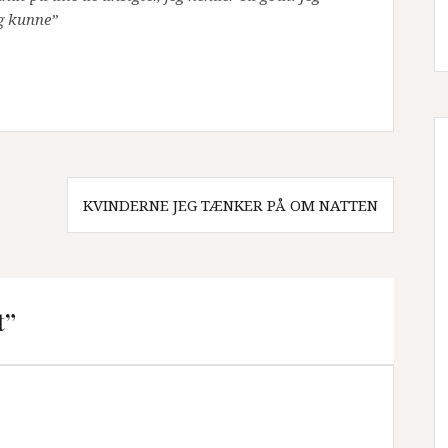
eg kunne”
KVINDERNE JEG TÆNKER PÅ OM NATTEN
t”