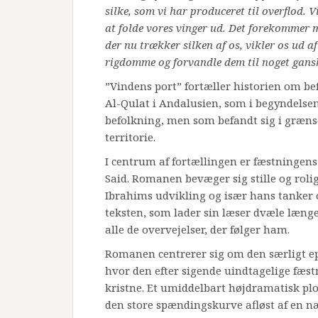
silke, som vi har produceret til overflod. 
at folde vores vinger ud. Det forekommer m
der nu trækker silken af os, vikler os ud a
rigdomme og forvandle dem til noget gans
”Vindens port” fortæller historien om b
Al-Qulat i Andalusien, som i begyndelsen
befolkning, men som befandt sig i græn
territorie.
I centrum af fortællingen er fæstningen
Said. Romanen bevæger sig stille og rolig
Ibrahims udvikling og især hans tanker 
teksten, som lader sin læser dvæle længe
alle de overvejelser, der følger ham.
Romanen centrerer sig om den særligt ep
hvor den efter sigende uindtagelige fæstn
kristne. Et umiddelbart højdramatisk pl
den store spændingskurve afløst af en 