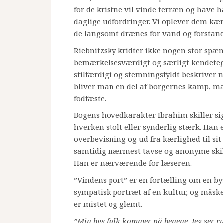
for de kristne vil vinde terræn og have ha
daglige udfordringer. Vi oplever dem k
de langsomt drænes for vand og forstand
Riebnitzsky kridter ikke nogen stor spæn
bemærkelsesværdigt og særligt kendete
stilfærdigt og stemningsfyldt beskriver 
bliver man en del af borgernes kamp, 
fodfæste.
Bogens hovedkarakter Ibrahim skiller si
hverken stolt eller synderlig stærk. Han 
overbevisning og ud fra kærlighed til si
samtidig nærmest tavse og anonyme skil
Han er nærværende for læseren.
”Vindens port” er en fortælling om en by
sympatisk portræt af en kultur, og måsk
er mistet og glemt.
”Min bys folk kommer på benene. Jeg ser run