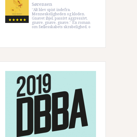
Sørensen
”Alt blev spist indefra.
Menneskeligheden og kloden.
Gnavet ihjel, passivt aggressivt,
gnave, gnave, gnave.” En roman
om fællesskabets skrøbelighed, o