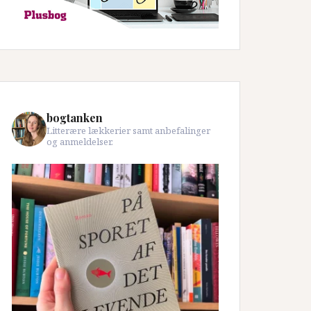
bogtanken
Litterære lækkerier samt anbefalinger
og anmeldelser.