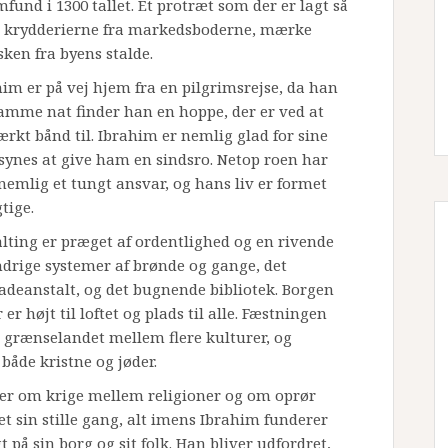
und i 1300 tallet. Et protræt som der er lagt så
te krydderierne fra markedsboderne, mærke
ken fra byens stalde.
him er på vej hjem fra en pilgrimsrejse, da han
amme nat finder han en hoppe, der er ved at
ærkt bånd til. Ibrahim er nemlig glad for sine
 synes at give ham en sindsro. Netop roen har
nemlig et tungt ansvar, og hans liv er formet
tige.
lting er præget af ordentlighed og en rivende
drige systemer af brønde og gange, det
deanstalt, og det bugnende bibliotek. Borgen
r højt til loftet og plads til alle. Fæstningen
 grænselandet mellem flere kulturer, og
både kristne og jøder.
er om krige mellem religioner og om oprør
t sin stille gang, alt imens Ibrahim funderer
på sin borg og sit folk. Han bliver udfordret,