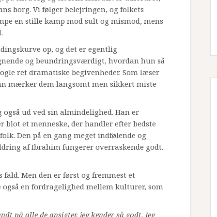
ns borg. Vi følger belejringen, og folkets
æmpe en stille kamp mod sult og mismod, mens
.
dingskurve op, og det er egentlig
gnende og beundringsværdigt, hvordan hun så
nogle ret dramatiske begivenheder. Som læser
man mærker dem langsomt men sikkert miste
g også ud ved sin almindelighed. Han er
er blot et menneske, der handler efter bedste
t folk. Den på en gang meget indfølende og
dring af Ibrahim fungerer overraskende godt.
s fald. Men den er først og fremmest et
e også en fordragelighed mellem kulturer, som
dt på alle de ansigter, jeg kender så godt. Jeg