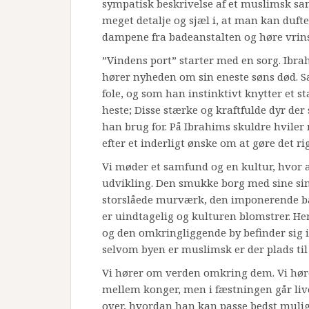
sympatisk beskrivelse af et muslimsk samf
meget detalje og sjæl i, at man kan duf
dampene fra badeanstalten og høre vrins
”Vindens port” starter med en sorg. Ibra
hører nyheden om sin eneste søns død. S
fole, og som han instinktivt knytter et st
heste; Disse stærke og kraftfulde dyr der
han brug for. På Ibrahims skuldre hviler 
efter et inderligt ønske om at gøre det rig
Vi møder et samfund og en kultur, hvor a
udvikling. Den smukke borg med sine sin
storslåede murværk, den imponerende ba
er uindtagelig og kulturen blomstrer. Her e
og den omkringliggende by befinder sig i
selvom byen er muslimsk er der plads til 
Vi hører om verden omkring dem. Vi hør
mellem konger, men i fæstningen går live
over, hvordan han kan passe bedst muligt 