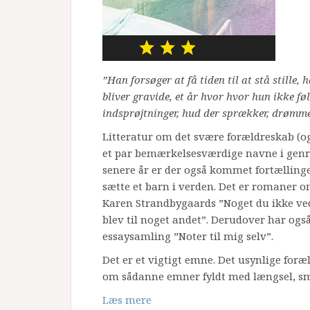
”Han forsøger at få tiden til at stå stille, 
bliver gravide, et år hvor hvor hun ikke fø
indsprøjtninger, hud der sprækker, drømm
Litteratur om det svære forældreskab (o
et par bemærkelsesværdige navne i genren
senere år er der også kommet fortælling
sætte et barn i verden. Det er romaner o
Karen Strandbygaards ”Noget du ikke ve
blev til noget andet”. Derudover har også
essaysamling ”Noter til mig selv”.
Det er et vigtigt emne. Det usynlige fo
om sådanne emner fyldt med længsel, sme
Læs mere