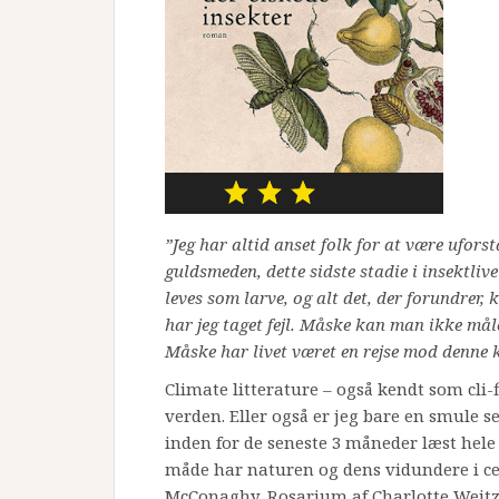
”Jeg har altid anset folk for at være ufor
guldsmeden, dette sidste stadie i insektlive
leves som larve, og alt det, der forundrer, 
har jeg taget fejl. Måske kan man ikke måle
Måske har livet været en rejse mod denne k
Climate litterature – også kendt som cli-f
verden. Eller også er jeg bare en smule s
inden for de seneste 3 måneder læst hele 
måde har naturen og dens vidundere i ce
McConaghy, Rosarium af Charlotte Weitze