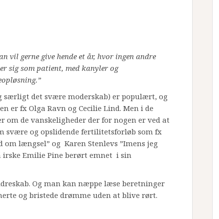
han vil gerne give hende et år, hvor ingen andre
ler sig som patient, med kanyler og
eopløsning.”
g særligt det svære moderskab) er populært, og
 er fx Olga Ravn og Cecilie Lind. Men i de
er om de vanskeligheder der for nogen er ved at
m svære og opslidende fertilitetsforløb som fx
d om længsel” og Karen Stenlevs ”Imens jeg
 irske Emilie Pine berørt emnet i sin
rældreskab. Og man kan næppe læse beretninger
rte og bristede drømme uden at blive rørt.