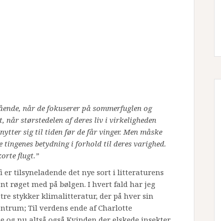
stående, når de fokuserer på sommerfuglen og
t, når størstedelen af deres liv i virkeligheden
knytter sig til tiden før de får vinger. Men måske
 tingenes betydning i forhold til deres varighed.
orte flugt.”
i er tilsyneladende det nye sort i litteraturens
ent røget med på bølgen. I hvert fald har jeg
tre stykker klimalitteratur, der på hver sin
ntrum; Til verdens ende af Charlotte
 og nu altså også Kvinden der elskede insekter