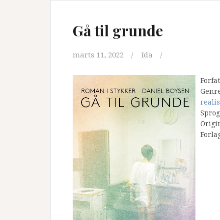
Gå til grunde
marts 11, 2022
Ida
Forfa
Genr
reali
Sprog
Origi
Forla