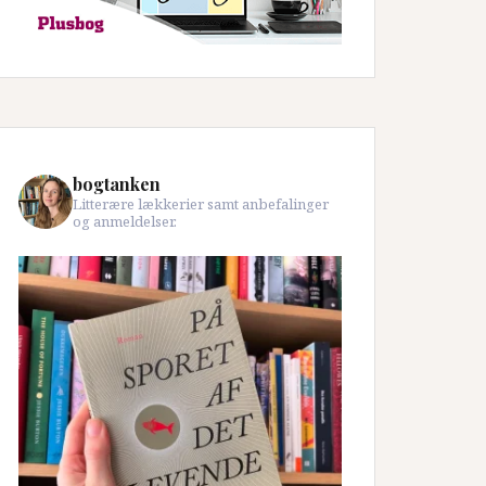
bogtanken
Litterære lækkerier samt anbefalinger
og anmeldelser.