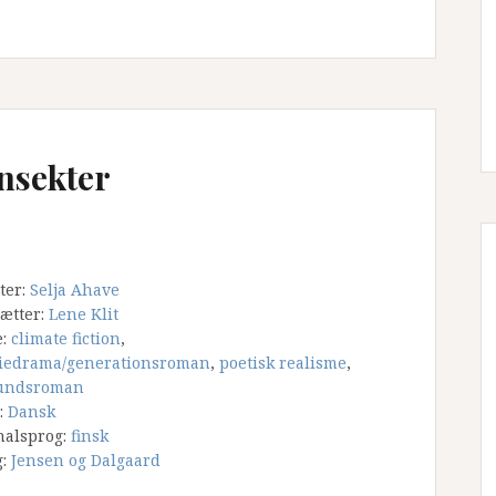
nsekter
tter:
Selja Ahave
ætter:
Lene Klit
e:
climate fiction
,
iedrama/generationsroman
,
poetisk realisme
,
undsroman
:
Dansk
nalsprog:
finsk
g:
Jensen og Dalgaard