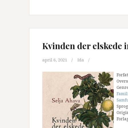
Kvinden der elskede i
april 6, 2021
Ida
Forfa
Overs
Genr
Famil
Samf
Sprog
Origi
Forla