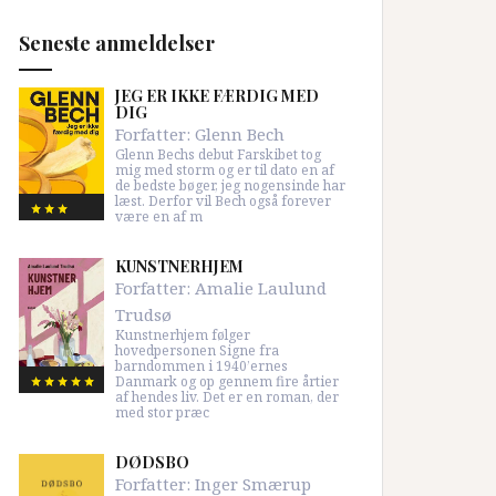
Seneste anmeldelser
JEG ER IKKE FÆRDIG MED
DIG
Forfatter:
Glenn Bech
Glenn Bechs debut Farskibet tog
mig med storm og er til dato en af
de bedste bøger, jeg nogensinde har
læst. Derfor vil Bech også forever
være en af m
KUNSTNERHJEM
Forfatter:
Amalie Laulund
Trudsø
Kunstnerhjem følger
hovedpersonen Signe fra
barndommen i 1940’ernes
Danmark og op gennem fire årtier
af hendes liv. Det er en roman, der
med stor præc
DØDSBO
Forfatter:
Inger Smærup