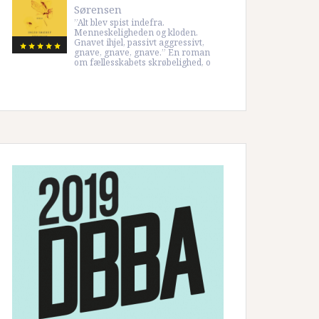
Sørensen
”Alt blev spist indefra.
Menneskeligheden og kloden.
Gnavet ihjel, passivt aggressivt,
gnave, gnave, gnave.” En roman
om fællesskabets skrøbelighed, o