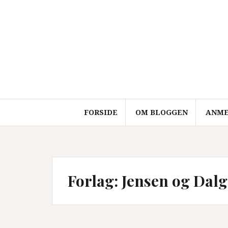
Videre
til
indhold
FORSIDE
OM BLOGGEN
ANME
Forlag:
Jensen og Dal