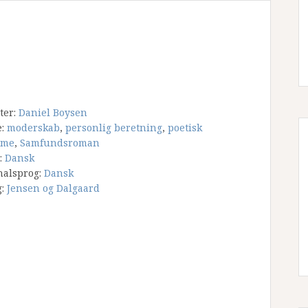
tter:
Daniel Boysen
e:
moderskab
,
personlig beretning
,
poetisk
sme
,
Samfundsroman
:
Dansk
nalsprog:
Dansk
g:
Jensen og Dalgaard