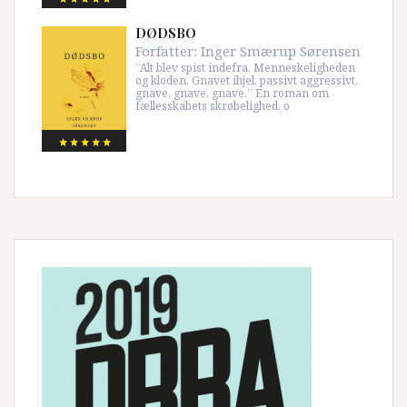
DØDSBO
Forfatter:
Inger Smærup Sørensen
”Alt blev spist indefra. Menneskeligheden
og kloden. Gnavet ihjel, passivt aggressivt,
gnave, gnave, gnave.” En roman om
fællesskabets skrøbelighed, o