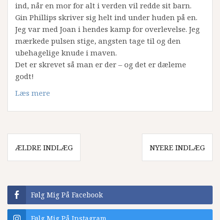
ind, når en mor for alt i verden vil redde sit barn.
Gin Phillips skriver sig helt ind under huden på en.
Jeg var med Joan i hendes kamp for overlevelse. Jeg
mærkede pulsen stige, angsten tage til og den
ubehagelige knude i maven.
Det er skrevet så man er der – og det er dæleme
godt!
Læs mere
Navigation
ÆLDRE INDLÆG
NYERE INDLÆG
til
indlæg
Følg Mig På Facebook
Følg Mig På Instagram