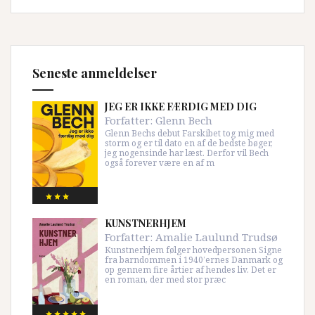
Seneste anmeldelser
JEG ER IKKE FÆRDIG MED DIG
Forfatter:
Glenn Bech
Glenn Bechs debut Farskibet tog mig med
storm og er til dato en af de bedste bøger,
jeg nogensinde har læst. Derfor vil Bech
også forever være en af m
KUNSTNERHJEM
Forfatter:
Amalie Laulund Trudsø
Kunstnerhjem følger hovedpersonen Signe
fra barndommen i 1940’ernes Danmark og
op gennem fire årtier af hendes liv. Det er
en roman, der med stor præc