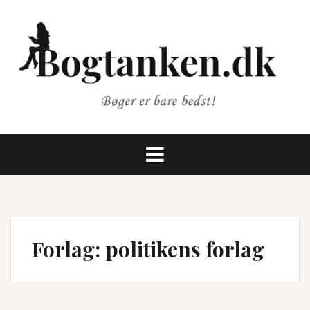
Videre
til
indhold
Forlag:
politikens forlag