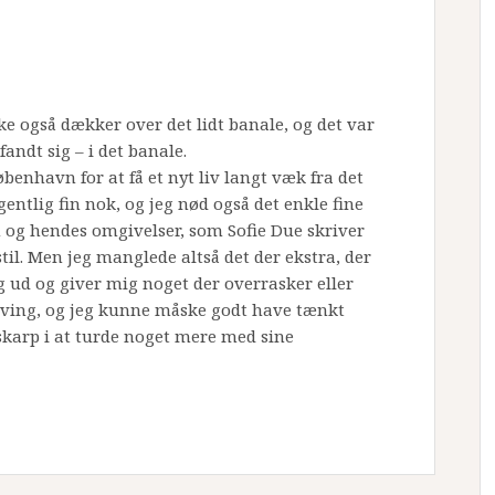
e også dækker over det lidt banale, og det var
andt sig – i det banale.
øbenhavn for at få et nyt liv langt væk fra det
gentlig fin nok, og jeg nød også det enkle fine
h og hendes omgivelser, som Sofie Due skriver
il. Men jeg manglede altså det der ekstra, der
ig ud og giver mig noget der overrasker eller
sving, og jeg kunne måske godt have tænkt
skarp i at turde noget mere med sine