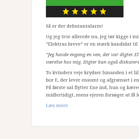
Så er der debutantalarm!
Og jeg tror allerede nu, jeg tør kigge i 
”Elektras breve” er en stærk kandidat til
”Jeg havde engang en ven, der var digter. E
værelse hos mig. Digter kan også diskutere
To kvinders veje krydser hinanden i et l
bor E, der lever ensomt og afgrænset i en
På første sal flytter Ene ind, hun og kæres
midlertidigt, mens ejeren forsøger at få l
Læs mere