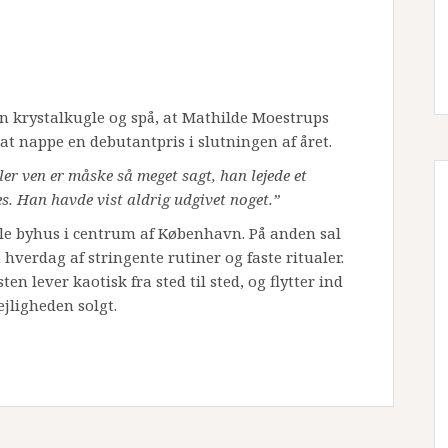
min krystalkugle og spå, at Mathilde Moestrups
 at nappe en debutantpris i slutningen af året.
ller ven er måske så meget sagt, han lejede et
s. Han havde vist aldrig udgivet noget.”
ille byhus i centrum af København. På anden sal
 hverdag af stringente rutiner og faste ritualer.
ten lever kaotisk fra sted til sted, og flytter ind
ejligheden solgt.