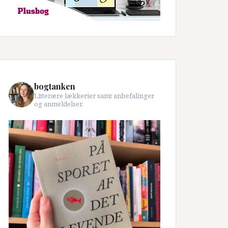
bogtanken
Litterære lækkerier samt anbefalinger
og anmeldelser.