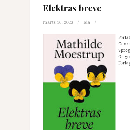
Elektras breve
marts 16, 2023
Ida
Forfa
Genr
Sprog
Origi
Forla