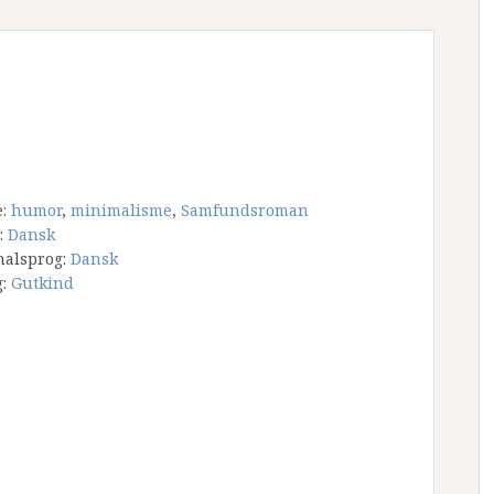
e:
humor
,
minimalisme
,
Samfundsroman
:
Dansk
nalsprog:
Dansk
g:
Gutkind