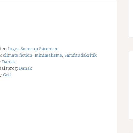
tter:
Inger Smærup Sørensen
e:
climate fiction
,
minimalisme
,
Samfundskritik
:
Dansk
nalsprog:
Dansk
g:
Grif