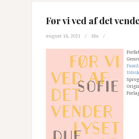
Før vi ved af det vende
august 18, 2021
Ida
Forfa
Genr
Famil
Udvi
Sprog
Origi
Forla