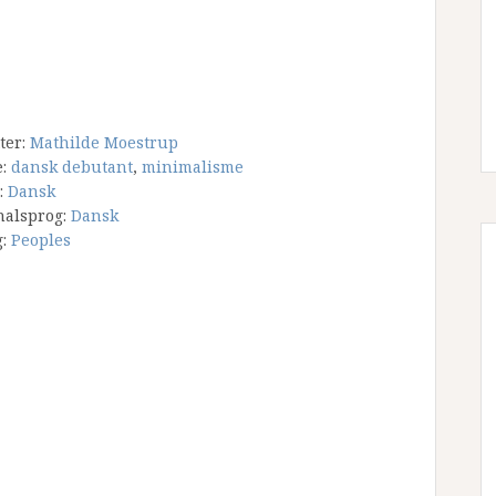
tter:
Mathilde Moestrup
e:
dansk debutant
,
minimalisme
:
Dansk
nalsprog:
Dansk
g:
Peoples