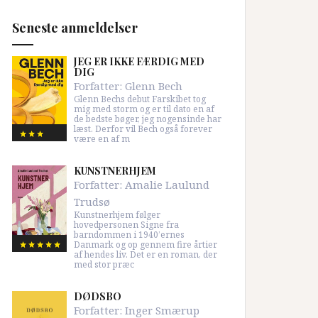
Seneste anmeldelser
JEG ER IKKE FÆRDIG MED
DIG
Forfatter:
Glenn Bech
Glenn Bechs debut Farskibet tog
mig med storm og er til dato en af
de bedste bøger, jeg nogensinde har
læst. Derfor vil Bech også forever
være en af m
KUNSTNERHJEM
Forfatter:
Amalie Laulund
Trudsø
Kunstnerhjem følger
hovedpersonen Signe fra
barndommen i 1940’ernes
Danmark og op gennem fire årtier
af hendes liv. Det er en roman, der
med stor præc
DØDSBO
Forfatter:
Inger Smærup