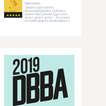
Sørensen
”Alt blev spist indefra.
Menneskeligheden og kloden.
Gnavet ihjel, passivt aggressivt,
gnave, gnave, gnave.” En roman
om fællesskabets skrøbelighed, o