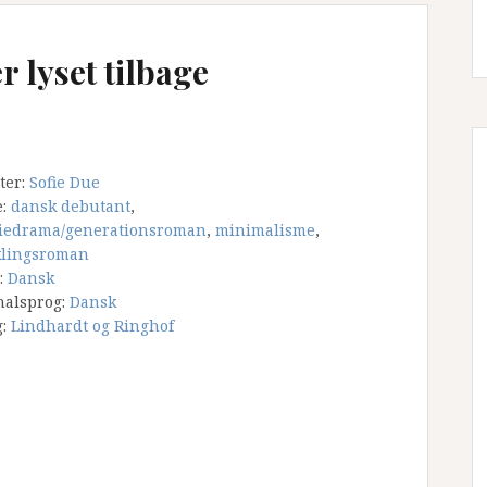
r lyset tilbage
tter:
Sofie Due
e:
dansk debutant
,
iedrama/generationsroman
,
minimalisme
,
klingsroman
:
Dansk
nalsprog:
Dansk
g:
Lindhardt og Ringhof