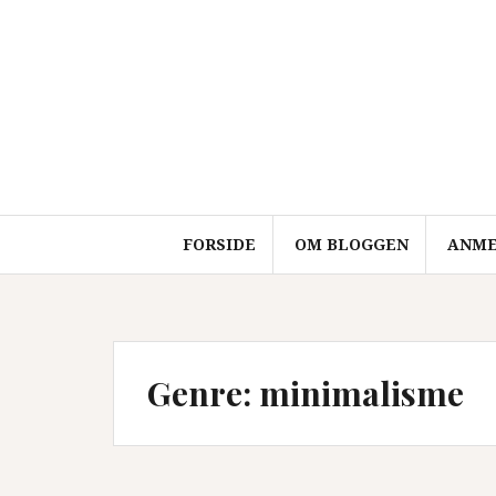
Videre
til
indhold
FORSIDE
OM BLOGGEN
ANME
Genre:
minimalisme