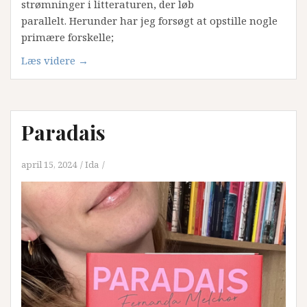
strømninger i litteraturen, der løb
parallelt. Herunder har jeg forsøgt at opstille nogle
primære forskelle;
“Litteraturhistorien
Læs videre
→
kort
fortalt:
Romantismen,
Paradais
Romantikken,
National
romantik
april 15, 2024
Ida
og
Biedermeier-
idyl.”