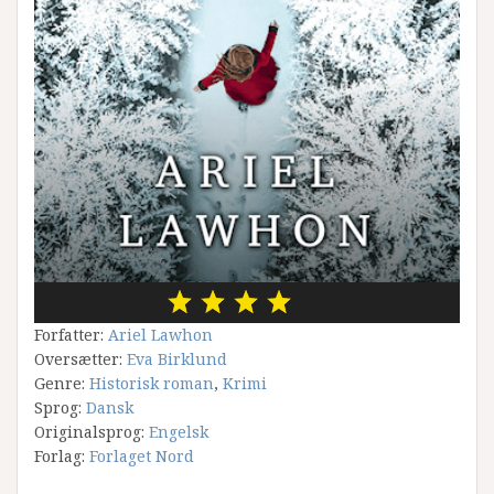
Forfatter:
Ariel Lawhon
Oversætter:
Eva Birklund
Genre:
Historisk roman
,
Krimi
Sprog:
Dansk
Originalsprog:
Engelsk
Forlag:
Forlaget Nord