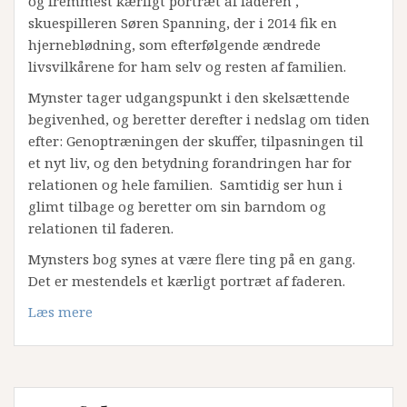
og fremmest kærligt portræt af faderen ,
skuespilleren Søren Spanning, der i 2014 fik en
hjerneblødning, som efterfølgende ændrede
livsvilkårene for ham selv og resten af familien.
Mynster tager udgangspunkt i den skelsættende
begivenhed, og beretter derefter i nedslag om tiden
efter: Genoptræningen der skuffer, tilpasningen til
et nyt liv, og den betydning forandringen har for
relationen og hele familien. Samtidig ser hun i
glimt tilbage og beretter om sin barndom og
relationen til faderen.
Mynsters bog synes at være flere ting på en gang.
Det er mestendels et kærligt portræt af faderen.
Læs mere