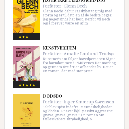
JEG ER IKKE FÆRDIG MED DIG
Forfatter:
Glenn Bech
Glenn Bechs debut Farskibet tog mig med
storm og er til dato en af de bedste bøger,
jeg nogensinde har læst. Derfor vil Bech
også forever være en af m
KUNSTNERHJEM
Forfatter:
Amalie Laulund Trudsø
Kunstnerhjem følger hovedpersonen Signe
fra barndommen i 1940’ernes Danmark og
op gennem fire årtier af hendes liv. Det er
en roman, der med stor præc
DØDSBO
Forfatter:
Inger Smærup Sørensen
”Alt blev spist indefra. Menneskeligheden
og kloden. Gnavet ihjel, passivt aggressivt,
gnave, gnave, gnave.” En roman om
fællesskabets skrøbelighed, o